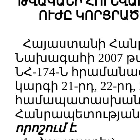
ԹՎԱԿԱՆԻ ՀՈՒՆՎԱՐԻ
ՈՒԺԸ ԿՈՐՑՐԱԾ
Հայաստանի Հան
Նախագահի 2007 թվ
ՆՀ-174-Ն հրաման
կարգի 21-րդ, 22-րդ,
համապատասխան`
Հանրապետության 
որոշում է.