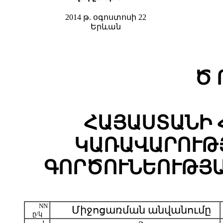
2014 թ. օգոստոսի 22
Երևան
Ծ 
ՀԱՅԱՍՏԱՆԻ 
ԿԱՌԱՎԱՐՈՒԹՅ
ԳՈՐԾՈՒՆԵՈՒԹՅ
NN
Միջոցառման անվանումը
ը/կ
1