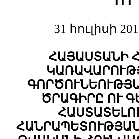
Ո Ր
31 հուլիսի 2
ՀԱՅԱՍՏԱՆԻ 
ԿԱՌԱՎԱՐՈՒԹՅ
ԳՈՐԾՈՒՆԵՈՒԹՅ
ԾՐԱԳԻՐԸ ՈՒ 
ՀԱՍՏԱՏԵԼՈ
ՀԱՆՐԱՊԵՏՈՒԹՅԱՆ