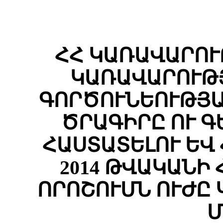
ՀՀ ԿԱՌԱՎԱՐՈՒ
ԿԱՌԱՎԱՐՈՒԹՅ
ԳՈՐԾՈՒՆԵՈՒԹՅԱ
ԾՐԱԳԻՐԸ ՈՒ 
ՀԱՍՏԱՏԵԼՈՒ ԵՎ
2014 ԹՎԱԿԱՆԻ Հ
ՈՐՈՇՈՒՄՆ ՈՒԺԸ
Մ