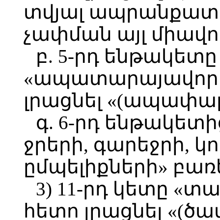
տվյալ ապրանքատե
չափման այլ միավո
բ. 5-րդ ենթակետը
«ապատարայավորո
լրացնել «(ապափաթ
գ. 6-րդ ենթակետից
ջրերի, գարեջրի, կ
ըմպելիքների» բառ
3) 11-րդ կետը «տ
հետո լրացնել «(ծա