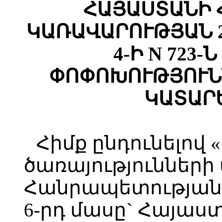
ՀԱՅԱՍՏԱՆԻ 
ԿԱՌԱՎԱՐՈՒԹՅԱՆ 2
4-Ի N 723
ՓՈՓՈԽՈՒԹՅՈՒՆ
ԿԱՏԱՐ
Հիմք ընդունելով
ծառայություններ
Հանրապետության օ
6-րդ մասը` Հայաս