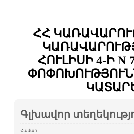
ՀՀ ԿԱՌԱՎԱՐՈՒ
ԿԱՌԱՎԱՐՈՒԹՅ
ՀՈՒԼԻՍԻ 4-Ի N
ՓՈՓՈԽՈՒԹՅՈՒՆ
ԿԱՏԱՐ
Գլխավոր տեղեկությ
Համար