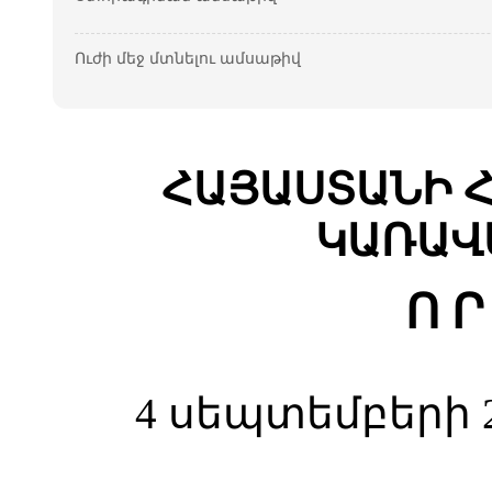
Ուժի մեջ մտնելու ամսաթիվ
ՀԱՅԱՍՏԱՆԻ 
ԿԱՌԱՎ
Ո Ր
4 սեպտեմբերի 2