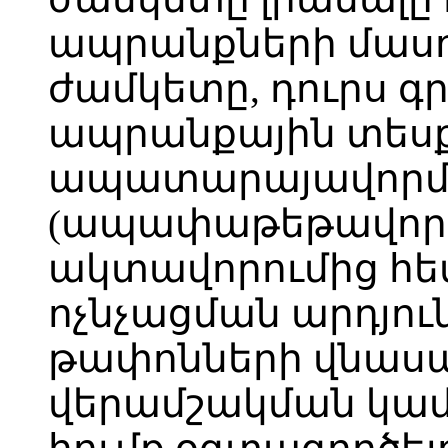
ապրանքների մասո
ժամկետը, դուրս գ
ապրանքային տեսք
ապատարայավոր
(ապափաթեթավորմ
ակտավորումից հ
ոչնչացման արդյո
թափոնների վնասա
վերամշակման կամ