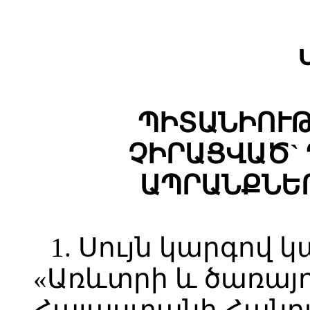
ՊԻՏԱՆԻՈՒԹ
ՉԻՐԱՑՎԱԾ`
ԱՊՐԱՆՔՆԵ
1. Սույն կարգով 
«Առևտրի և ծառայո
Հայաստանի Հանր