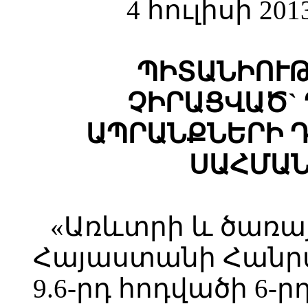
4 հուլիսի 20
ՊԻՏԱՆԻՈՒԹ
ՉԻՐԱՑՎԱԾ`
ԱՊՐԱՆՔՆԵՐԻ 
ՍԱՀՄԱՆ
«Առևտրի և ծառայ
Հայաստանի Հանր
9.6-րդ հոդվածի 6-ր