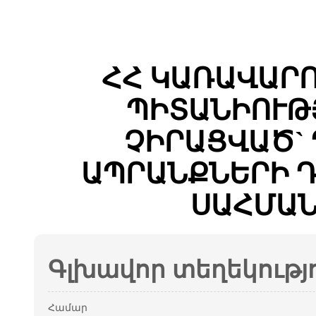
ՀՀ ԿԱՌԱՎԱՐ
ՊԻՏԱՆԻՈՒԹ
ՉԻՐԱՑՎԱԾ`
ԱՊՐԱՆՔՆԵՐԻ 
ՍԱՀՄԱՆ
Գլխավոր տեղեկությ
Համար