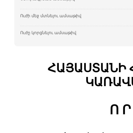
Ուժի մեջ մտնելու ամսաթիվ
Ուժը կորցնելու ամսաթիվ
ՀԱՅԱՍՏԱՆԻ 
ԿԱՌԱՎ
Ո Ր