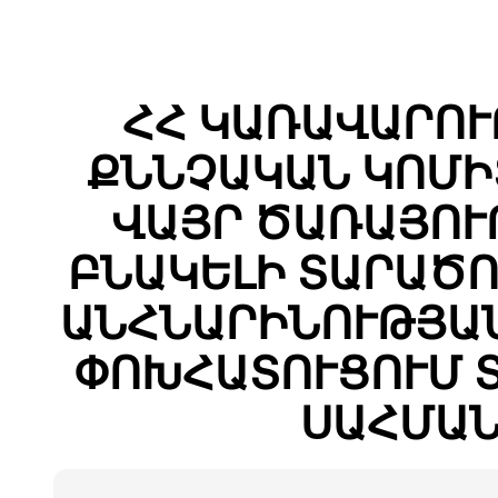
ՀՀ ԿԱՌԱՎԱՐՈՒ
ՔՆՆՉԱԿԱՆ ԿՈՄԻ
ՎԱՅՐ ԾԱՌԱՅՈՒ
ԲՆԱԿԵԼԻ ՏԱՐԱԾ
ԱՆՀՆԱՐԻՆՈՒԹՅԱՆ
ՓՈԽՀԱՏՈՒՑՈՒՄ Տ
ՍԱՀՄԱՆ