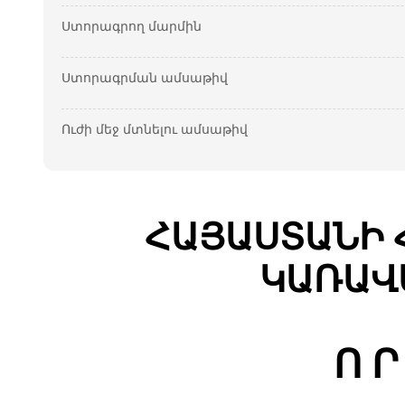
Ստորագրող մարմին
Ստորագրման ամսաթիվ
Ուժի մեջ մտնելու ամսաթիվ
ՀԱՅԱՍՏԱՆԻ 
ԿԱՌԱՎ
Ո Ր