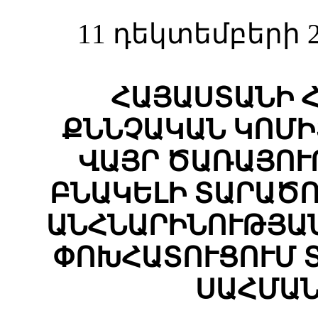
11 դեկտեմբերի 2
ՀԱՅԱՍՏԱՆԻ 
ՔՆՆՉԱԿԱՆ ԿՈՄԻ
ՎԱՅՐ ԾԱՌԱՅՈՒ
ԲՆԱԿԵԼԻ ՏԱՐԱԾ
ԱՆՀՆԱՐԻՆՈՒԹՅԱ
ՓՈԽՀԱՏՈՒՑՈՒՄ Տ
ՍԱՀՄԱՆ