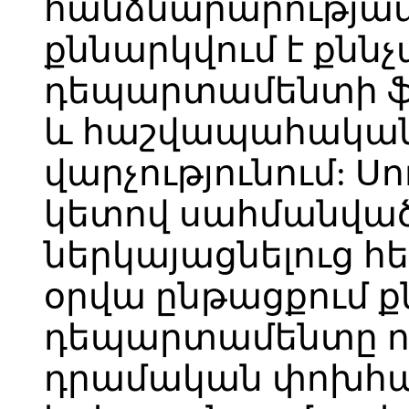
հանձնարարությամ
քննարկվում է քնն
դեպարտամենտի ֆ
և հաշվապահական
վարչությունում: Սո
կետով սահմանվա
ներկայացնելուց 
օրվա ընթացքում 
դեպարտամենտը որո
դրամական փոխհատ