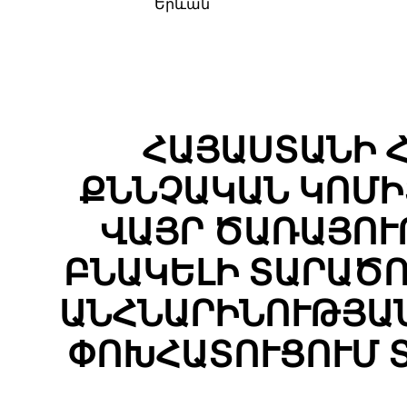
Երևան
ՀԱՅԱՍՏԱՆԻ 
ՔՆՆՉԱԿԱՆ ԿՈՄԻ
ՎԱՅՐ ԾԱՌԱՅՈՒ
ԲՆԱԿԵԼԻ ՏԱՐԱԾ
ԱՆՀՆԱՐԻՆՈՒԹՅԱ
ՓՈԽՀԱՏՈՒՑՈՒՄ Տ