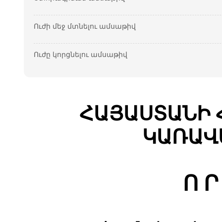
Ուժի մեջ մտնելու ամսաթիվ
Ուժը կորցնելու ամսաթիվ
ՀԱՅԱՍՏԱՆԻ 
ԿԱՌԱՎ
Ո Ր