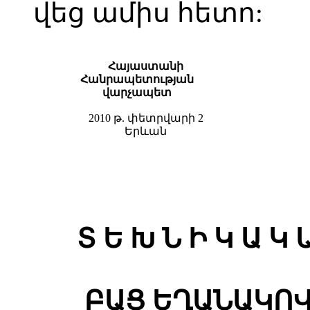
վեց ամիս հետո:
Հայաստանի
Հանրապետության
վարչապետ
2010 թ. փետրվարի 2
Երևան
Տ Ե Խ Ն Ի Կ Ա Կ 
ԲԱՑ ԵՂԱՆԱԿՈ