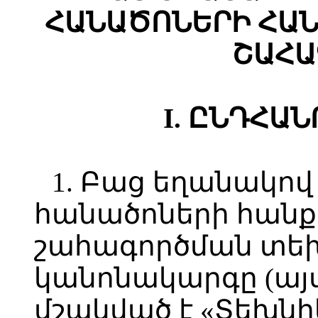
ՀԱՆԱԾՈՆԵՐԻ ՀԱ
ՇԱՀԱ
I. ԸՆԴՀԱ
1. Բաց եղանակո
հանածոների հան
շահագործման տե
կանոնակարգը (այ
մշակված է «Տեխն