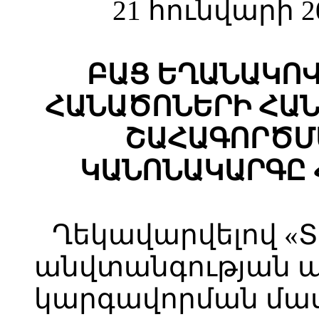
21 հունվարի 2
ԲԱՑ ԵՂԱՆԱԿՈ
ՀԱՆԱԾՈՆԵՐԻ ՀԱ
ՇԱՀԱԳՈՐԾՄ
ԿԱՆՈՆԱԿԱՐԳԸ 
Ղեկավարվելով «
անվտանգության 
կարգավորման մա