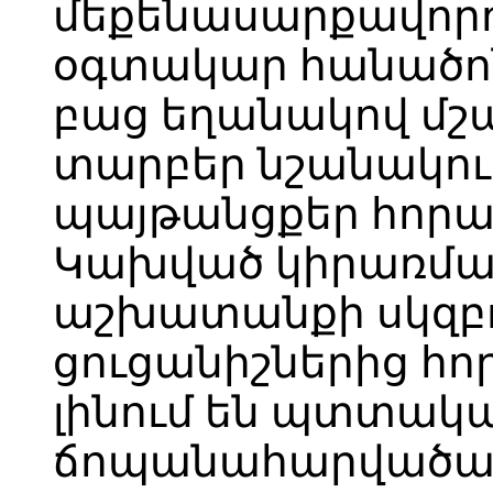
մեքենասարքավոր
օգտակար հանածո
բաց եղանակով մ
տարբեր նշանակու
պայթանցքեր հորա
Կախված կիրառման
աշխատանքի սկզբո
ցուցանիշներից հ
լինում են պտտակա
ճոպանահարվածայ