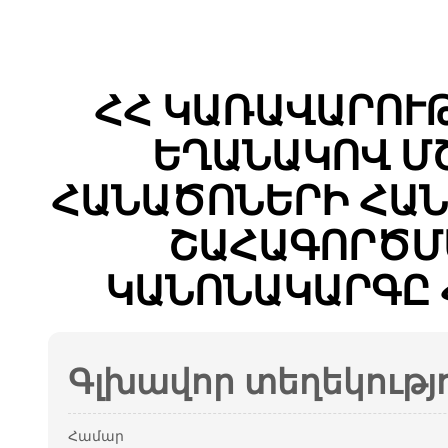
ՀՀ ԿԱՌԱՎԱՐՈՒ
ԵՂԱՆԱԿՈՎ Մ
ՀԱՆԱԾՈՆԵՐԻ ՀԱՆ
ՇԱՀԱԳՈՐԾՄ
ԿԱՆՈՆԱԿԱՐԳԸ 
Գլխավոր տեղեկությ
Համար