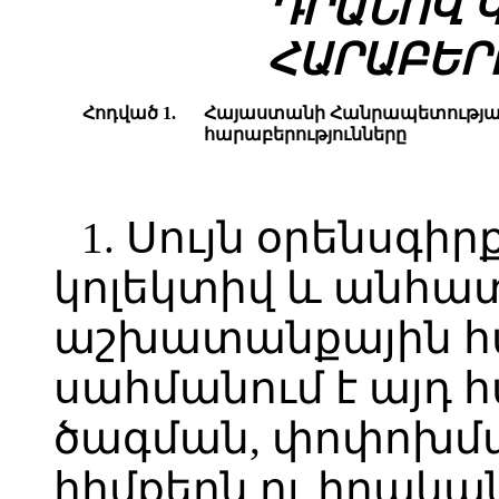
ԴՐԱՆՈՎ 
ՀԱՐԱԲԵՐ
Հոդված 1.
Հայաստանի Հանրապետության
հարաբերությունները
1. Սույն օրենսգի
կոլեկտիվ և անհ
աշխատանքային հա
սահմանում է այդ 
ծագման, փոփոխմ
հիմքերն ու իրակա