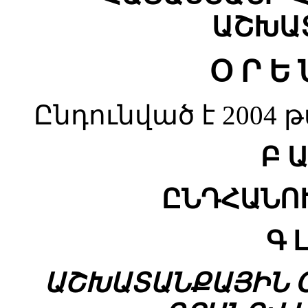
ԱՇԽԱ
Օ Ր Ե 
Ընդունված է 2004 
Բ Ա
ԸՆԴՀԱՆՈ
Գ 
ԱՇԽԱՏԱՆՔԱՅԻՆ 