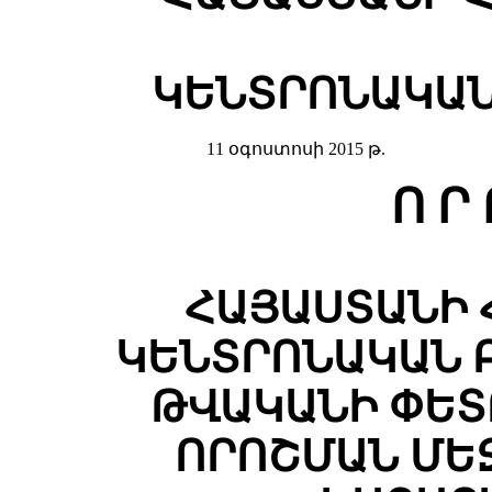
ԿԵՆՏՐՈՆԱԿԱՆ
11 օգոստոսի 2015 թ.
Ո Ր 
ՀԱՅԱՍՏԱՆԻ 
ԿԵՆՏՐՈՆԱԿԱՆ Բ
ԹՎԱԿԱՆԻ ՓԵՏՐ
ՈՐՈՇՄԱՆ ՄԵ