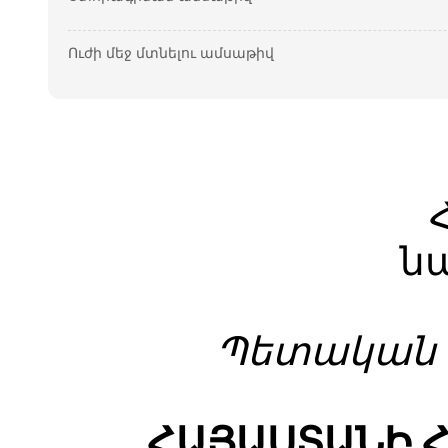
Ուժի մեջ մտնելու ամսաթիվ
ն
Պետական գ
ՀԱՅԱՍՏԱՆԻ 