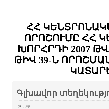
ՀՀ ԿԵՆՏՐՈՆԱԿ
ՈՐՈՇՈՒՄԸ ՀՀ 
ԽՈՐՀՐԴԻ 2007 Թ
ԹԻՎ 39-Ն ՈՐՈՇՄ
ԿԱՏԱՐ
Գլխավոր տեղեկությ
Համար