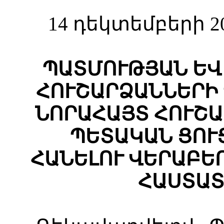
14 դեկտեմբերի 2
ՊԱՏՄՈՒԹՅԱՆ ԵՎ
ՀՈՒՇԱՐՁԱՆՆԵՐԻ
ՆՈՐԱՀԱՅՏ ՀՈՒՇԱ
ՊԵՏԱԿԱՆ ՑՈՒ
ՀԱՆԵԼՈՒ ՎԵՐԱԲԵ
ՀԱՍՏԱՏ