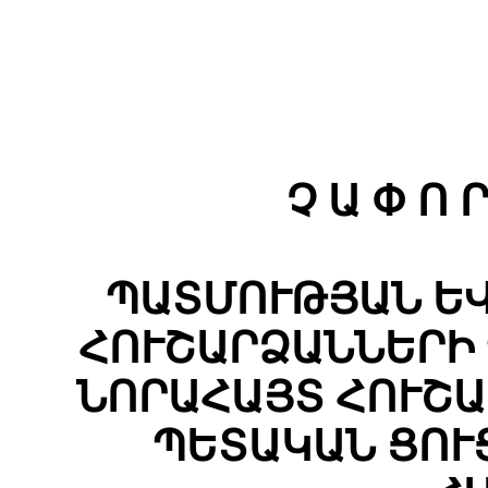
Չ Ա Փ Ո Ր
ՊԱՏՄՈՒԹՅԱՆ Ե
ՀՈՒՇԱՐՁԱՆՆԵՐԻ
ՆՈՐԱՀԱՅՏ ՀՈՒՇԱ
ՊԵՏԱԿԱՆ ՑՈՒ