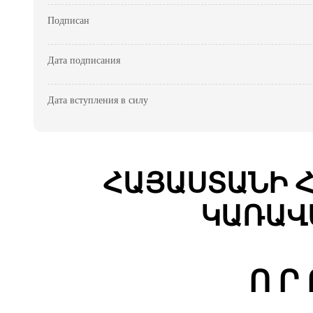
Подписан
Дата подписания
Дата вступления в силу
ՀԱՅԱՍՏԱՆԻ 
ԿԱՌԱՎ
Ո Ր