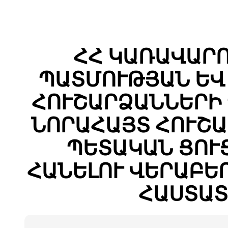
ՀՀ ԿԱՌԱՎԱՐ
ՊԱՏՄՈՒԹՅԱՆ ԵՎ
ՀՈՒՇԱՐՁԱՆՆԵՐԻ
ՆՈՐԱՀԱՅՏ ՀՈՒՇԱ
ՊԵՏԱԿԱՆ ՑՈՒ
ՀԱՆԵԼՈՒ ՎԵՐԱԲԵ
ՀԱՍՏԱՏ