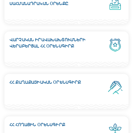
ՍԱՀՄԱՆԱԴՐԱԿԱՆ ՕՐԵՆՔԸ
ՎԱՐՉԱԿԱՆ ԻՐԱՎԱԽԱԽՏՈՒՄՆԵՐԻ
ՎԵՐԱԲԵՐՅԱԼ ՀՀ ՕՐԵՆՍԳԻՐՔ
ՀՀ ՔԱՂԱՔԱՑԻԱԿԱՆ ՕՐԵՆՍԳԻՐՔ
ՀՀ ՀՈՂԱՅԻՆ ՕՐԵՆՍԳԻՐՔ