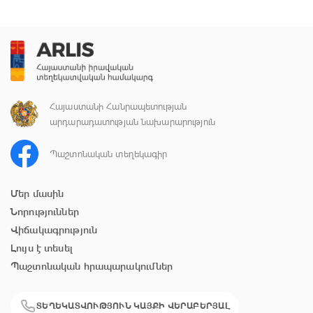
Հայաստանի Հանրապետության
արդարադատության նախարարություն
Պաշտոնական տեղեկագիր
Մեր մասին
Նորություններ
Վիճակագրություն
Լույս է տեսել
Պաշտոնական հրապարակումներ
ՏԵՂԵԿԱՏՎՈՒԹՅՈՒՆ ԿԱՅՔԻ ՎԵՐԱԲԵՐՅԱԼ