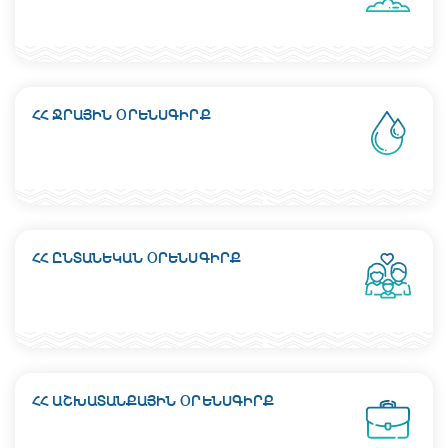
ՀՀ ՋՐԱՅԻՆ ՕՐԵՆՍԳԻՐՔ
ՀՀ ԸՆՏԱՆԵԿԱՆ ՕՐԵՆՍԳԻՐՔ
ՀՀ ԱՇԽԱՏԱՆՔԱՅԻՆ ՕՐԵՆՍԳԻՐՔ