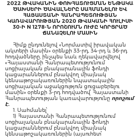
2022 ԹՎԱԿԱՆԻՆ ՓՈԽՀԱՏՈՒՑՄԱՆ ԵՆԹԱԿԱ
ԾԱԽՍԵՐԻ ԾԱՎԱԼՆԵՐԸ ՍԱՀՄԱՆԵԼՈՒ ԵՎ
ՀԱՅԱՍՏԱՆԻ ՀԱՆՐԱՊԵՏՈՒԹՅԱՆ
ԿԱՌԱՎԱՐՈՒԹՅԱՆ 2020 ԹՎԱԿԱՆԻ ՀՈՒԼԻՍԻ
30-Ի N 1278-Ն ՈՐՈՇՈՒՄՆ ՈՒԺԸ ԿՈՐՑՐԱԾ
ՃԱՆԱՉԵԼՈՒ ՄԱՍԻՆ
Հիմք ընդունելով «Նորմատիվ իրավական
ակտերի մասին» օրենքի 33-րդ, 34-րդ և 36-րդ
հոդվածները, ինչպես նաև ղեկավարվելով
«Հայաստանի Հանրապետությունում
սոցիալական բնակարանային ֆոնդի
կացարաններում բնակվող միայնակ
կենսաթոշակառուներին նպատակային
սոցիալական աջակցություն ցուցաբերելու
մասին» օրենքի 3-րդ հոդվածով՝ Հայաստանի
Հանրապետության կառավարությունը
որոշում
է.
1. Սահմանել՝
1) Հայաստանի Հանրապետությունում
սոցիալական բնակարանային ֆոնդի
կացարաններում բնակվող միայնակ
կենսաթոշակառուներին (այսուհետ՝
շահառուներ) սպառած բնական գազի,