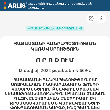
Հայաստանի իրավական տեղեկատվական
ARLIS
համակարգ
ՊԱՇՏՈՆԱԿԱՆ ԻՆԿՈՐՊՈՐԱՑԻԱ
ՀԱՅԱՍՏԱՆԻ ՀԱՆՐԱՊԵՏՈՒԹՅԱՆ
ԿԱՌԱՎԱՐՈՒԹՅՈՒՆ
Ո Ր Ո Շ ՈՒ Մ
13 մայիսի 2022 թվականի N 669-Ն
ՀԱՅԱՍՏԱՆԻ ՀԱՆՐԱՊԵՏՈՒԹՅՈՒՆՈՒՄ
ՍՈՑԻԱԼԱԿԱՆ ԲՆԱԿԱՐԱՆԱՅԻՆ ՖՈՆԴԻ
ԿԱՑԱՐԱՆՆԵՐՈՒՄ ԲՆԱԿՎՈՂ ՄԻԱՅՆԱԿ
ԿԵՆՍԱԹՈՇԱԿԱՌՈՒՆԵՐԻՆ ՍՊԱՌԱԾ ԲՆԱԿԱՆ
ԳԱԶԻ, ԷԼԵԿՏՐԱԿԱՆ ԷՆԵՐԳԻԱՅԻ ԵՎ
ՋՐԱՄԱՏԱԿԱՐԱՐՄԱՆ ՎԱՐՁԱՎՃԱՐՆԵՐԻ
ՓՈԽՀԱՏՈՒՑՄԱՆ ԿԱՐԳԸ, ԻՆՉՊԵՍ ՆԱԵՎ