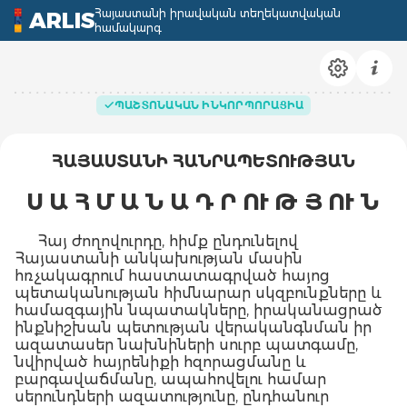
Հայաստանի իրավական տեղեկատվական
ARLIS
համակարգ
ՊԱՇՏՈՆԱԿԱՆ ԻՆԿՈՐՊՈՐԱՑԻԱ
ՀԱՅԱՍՏԱՆԻ ՀԱՆՐԱՊԵՏՈՒԹՅԱՆ
Ս Ա Հ Մ Ա Ն Ա Դ Ր ՈՒ Թ Յ ՈՒ Ն
Հայ ժողովուրդը, հիմք ընդունելով
Հայաստանի անկախության մասին
հռչակագրում հաստատագրված հայոց
պետականության հիմնարար սկզբունքները և
համազգային նպատակները, իրականացրած
ինքնիշխան պետության վերականգնման իր
ազատասեր նախնիների սուրբ պատգամը,
նվիրված հայրենիքի հզորացմանը և
բարգավաճմանը, ապահովելու համար
սերունդների ազատությունը, ընդհանուր