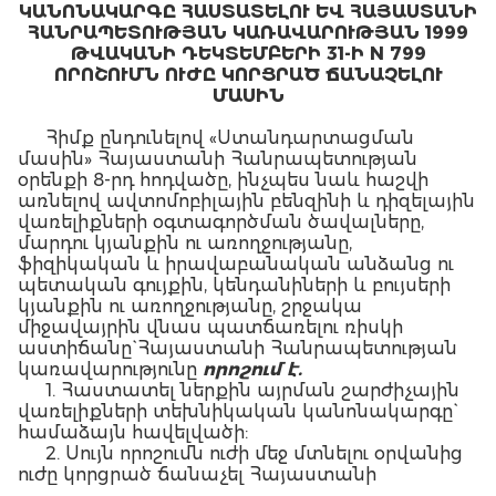
ԿԱՆՈՆԱԿԱՐԳԸ ՀԱՍՏԱՏԵԼՈՒ ԵՎ ՀԱՅԱՍՏԱՆԻ
ՀԱՆՐԱՊԵՏՈՒԹՅԱՆ ԿԱՌԱՎԱՐՈՒԹՅԱՆ 1999
ԹՎԱԿԱՆԻ ԴԵԿՏԵՄԲԵՐԻ 31-Ի N 799
ՈՐՈՇՈՒՄՆ ՈՒԺԸ ԿՈՐՑՐԱԾ ՃԱՆԱՉԵԼՈՒ
ՄԱՍԻՆ
Հիմք ընդունելով «Ստանդարտացման
մասին» Հայաստանի Հանրապետության
օրենքի 8-րդ հոդվածը, ինչպես նաև հաշվի
առնելով ավտոմոբիլային բենզինի և դիզելային
վառելիքների օգտագործման ծավալները,
մարդու կյանքին ու առողջությանը,
ֆիզիկական և իրավաբանական անձանց ու
պետական գույքին, կենդանիների և բույսերի
կյանքին ու առողջությանը, շրջակա
միջավայրին վնաս պատճառելու ռիսկի
աստիճանը` Հայաստանի Հանրապետության
կառավարությունը
որոշում է.
1. Հաստատել ներքին այրման շարժիչային
վառելիքների տեխնիկական կանոնակարգը`
համաձայն հավելվածի:
2. Սույն որոշումն ուժի մեջ մտնելու օրվանից
ուժը կորցրած ճանաչել Հայաստանի
Հանրապետության կառավարության 1999