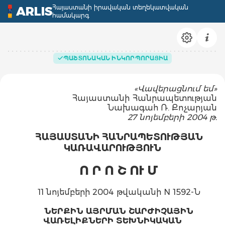
Հայաստանի իրավական տեղեկատվական
ARLIS
համակարգ
ՊԱՇՏՈՆԱԿԱՆ ԻՆԿՈՐՊՈՐԱՑԻԱ
«Վավերացնում եմ»
Հայաստանի Հանրապետության
Նախագահ Ռ. Քոչարյան
27 նոյեմբերի 2004 թ.
ՀԱՅԱՍՏԱՆԻ ՀԱՆՐԱՊԵՏՈՒԹՅԱՆ
ԿԱՌԱՎԱՐՈՒԹՅՈՒՆ
Ո Ր Ո Շ ՈՒ Մ
11 նոյեմբերի 2004 թվականի N 1592-Ն
ՆԵՐՔԻՆ ԱՅՐՄԱՆ ՇԱՐԺԻՉԱՅԻՆ
ՎԱՌԵԼԻՔՆԵՐԻ ՏԵԽՆԻԿԱԿԱՆ