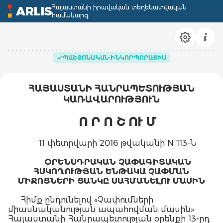
Հայաստանի իրավական տեղեկատվական
ARLIS
համակարգ
ՊԱՇՏՈՆԱԿԱՆ ԻՆԿՈՐՊՈՐԱՑԻԱ
ՀԱՅԱՍՏԱՆԻ ՀԱՆՐԱՊԵՏՈՒԹՅԱՆ
ԿԱՌԱՎԱՐՈՒԹՅՈՒՆ
Ո Ր Ո Շ ՈՒ Մ
11 փետրվարի 2016 թվականի N 113-Ն
ՕՐԵՆՍԴՐԱԿԱՆ ՉԱՓԱԳԻՏԱԿԱՆ
ՀՍԿՈՂՈՒԹՅԱՆ ԵՆԹԱԿԱ ՉԱՓՄԱՆ
ՄԻՋՈՑՆԵՐԻ ՑԱՆԿԸ ՍԱՀՄԱՆԵԼՈՒ ՄԱՍԻՆ
Հիմք ընդունելով «Չափումների
միասնականության ապահովման մասին»
Հայաստանի Հանրապետության օրենքի 13-րդ