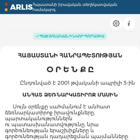
Հայաստանի իրավական տեղեկատվական
ARLIS
համակարգ
ՊԱՇՏՈՆԱԿԱՆ ԻՆԿՈՐՊՈՐԱՑԻԱ
ՀԱՅԱՍՏԱՆԻ ՀԱՆՐԱՊԵՏՈՒԹՅԱՆ
Օ Ր Ե Ն Ք Ը
Ընդունված է 2001 թվականի ապրիլի 3-ին
ԱՆՀԱՏ ՁԵՌՆԱՐԿԱՏԻՐՈՋ ՄԱՍԻՆ
Սույն օրենքը սահմանում է անհատ
ձեռնարկատիրոջ իրավունքները,
պարտականություններն
ու պատասխանատվությունը, նրա
գործունեության երաշխիքները և
գործունեության դադարեցման պայմանները: