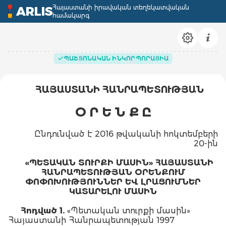
Հայաստանի իրավական տեղեկատվական
ARLIS
համակարգ
ՊԱՇՏՈՆԱԿԱՆ ԻՆԿՈՐՊՈՐԱՑԻԱ
ՀԱՅԱՍՏԱՆԻ ՀԱՆՐԱՊԵՏՈՒԹՅԱՆ
Օ Ր Ե Ն Ք Ը
Ընդունված է 2016 թվականի հոկտեմբերի
20-ին
«ՊԵՏԱԿԱՆ ՏՈՒՐՔԻ ՄԱՍԻՆ» ՀԱՅԱՍՏԱՆԻ
ՀԱՆՐԱՊԵՏՈՒԹՅԱՆ ՕՐԵՆՔՈՒՄ
ՓՈՓՈԽՈՒԹՅՈՒՆՆԵՐ ԵՎ ԼՐԱՑՈՒՄՆԵՐ
ԿԱՏԱՐԵԼՈՒ ՄԱՍԻՆ
Հոդված 1.
«Պետական տուրքի մասին»
Հայաստանի Հանրապետության 1997