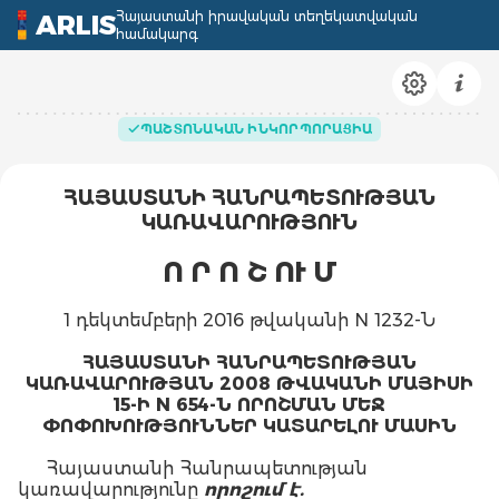
Հայաստանի իրավական տեղեկատվական
ARLIS
համակարգ
ՊԱՇՏՈՆԱԿԱՆ ԻՆԿՈՐՊՈՐԱՑԻԱ
ՀԱՅԱՍՏԱՆԻ ՀԱՆՐԱՊԵՏՈՒԹՅԱՆ
ԿԱՌԱՎԱՐՈՒԹՅՈՒՆ
Ո Ր Ո Շ ՈՒ Մ
1 դեկտեմբերի 2016 թվականի N 1232-Ն
ՀԱՅԱՍՏԱՆԻ ՀԱՆՐԱՊԵՏՈՒԹՅԱՆ
ԿԱՌԱՎԱՐՈՒԹՅԱՆ 2008 ԹՎԱԿԱՆԻ ՄԱՅԻՍԻ
15-Ի N 654-Ն ՈՐՈՇՄԱՆ ՄԵՋ
ՓՈՓՈԽՈՒԹՅՈՒՆՆԵՐ ԿԱՏԱՐԵԼՈՒ ՄԱՍԻՆ
Հայաստանի Հանրապետության
կառավարությունը
որոշում է.