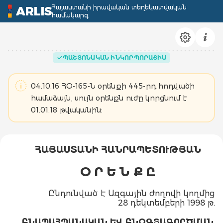
Հայաստանի իրավական տեղեկատվական
ARLIS
համակարգ
ՊԱՇՏՈՆԱԿԱՆ ԻՆԿՈՐՊՈՐԱՑԻԱ
04.10.16 ՀՕ-165-Ն օրենքի 445-րդ հոդվածի
համաձայն, սույն օրենքն ուժը կորցնում է
01.01.18 թվականին:
ՀԱՅԱՍՏԱՆԻ ՀԱՆՐԱՊԵՏՈՒԹՅԱՆ
Օ Ր Ե Ն Ք Ը
Ընդունված է Ազգային ժողովի կողմից
28 դեկտեմբերի 1998 թ.
ԲՆԱՊԱՀՊԱՆԱԿԱՆ ԵՎ ԲՆՕԳՏԱԳՈՐԾՄԱՆ