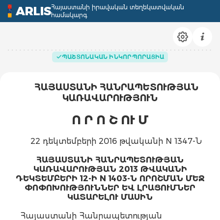
Հայաստանի իրավական տեղեկատվական
ARLIS
համակարգ
ՊԱՇՏՈՆԱԿԱՆ ԻՆԿՈՐՊՈՐԱՑԻԱ
ՀԱՅԱՍՏԱՆԻ ՀԱՆՐԱՊԵՏՈՒԹՅԱՆ
ԿԱՌԱՎԱՐՈՒԹՅՈՒՆ
Ո Ր Ո Շ ՈՒ Մ
22 դեկտեմբերի 2016 թվականի N 1347-Ն
ՀԱՅԱՍՏԱՆԻ ՀԱՆՐԱՊԵՏՈՒԹՅԱՆ
ԿԱՌԱՎԱՐՈՒԹՅԱՆ 2013 ԹՎԱԿԱՆԻ
ԴԵԿՏԵՄԲԵՐԻ 12-Ի N 1403-Ն ՈՐՈՇՄԱՆ ՄԵՋ
ՓՈՓՈԽՈՒԹՅՈՒՆՆԵՐ ԵՎ ԼՐԱՑՈՒՄՆԵՐ
ԿԱՏԱՐԵԼՈՒ ՄԱՍԻՆ
Հայաստանի Հանրապետության