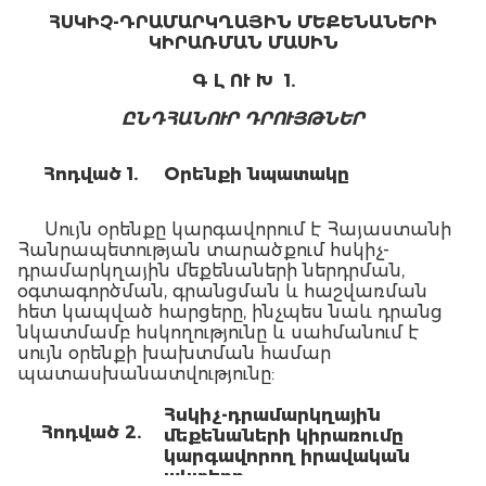
ՀՍԿԻՉ-ԴՐԱՄԱՐԿՂԱՅԻՆ ՄԵՔԵՆԱՆԵՐԻ
ԿԻՐԱՌՄԱՆ ՄԱՍԻՆ
Գ Լ ՈՒ Խ 1.
ԸՆԴՀԱՆՈՒՐ ԴՐՈՒՅԹՆԵՐ
Հոդված 1.
Օրենքի նպատակը
Սույն օրենքը կարգավորում է Հայաստանի
Հանրապետության տարածքում հսկիչ-
դրամարկղային մեքենաների ներդրման,
օգտագործման, գրանցման և հաշվառման
հետ կապված հարցերը, ինչպես նաև դրանց
նկատմամբ հսկողությունը և սահմանում է
սույն օրենքի խախտման համար
պատասխանատվությունը:
Հսկիչ-դրամարկղային
Հոդված 2.
մեքենաների կիրառումը
կարգավորող իրավական
ակտերը