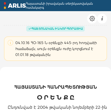
Հայաստանի իրավական տեղեկատվական
ARLIS
համակարգ
ՊԱՇՏՈՆԱԿԱՆ ԻՆԿՈՐՊՈՐԱՑԻԱ
04.10.16 ՀՕ-165-Ն օրենքի 445-րդ հոդվածի
համաձայն, սույն օրենքն ուժը կորցնում է
01.01.18 թվականին:
ՀԱՅԱՍՏԱՆԻ ՀԱՆՐԱՊԵՏՈՒԹՅԱՆ
Օ Ր Ե Ն Ք Ը
Ընդունված է 2004 թվականի նոյեմբերի 22-ին