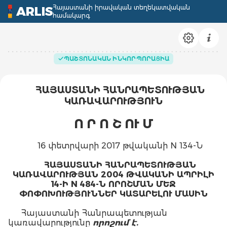
Հայաստանի իրավական տեղեկատվական
ARLIS
համակարգ
ՊԱՇՏՈՆԱԿԱՆ ԻՆԿՈՐՊՈՐԱՑԻԱ
ՀԱՅԱՍՏԱՆԻ ՀԱՆՐԱՊԵՏՈՒԹՅԱՆ
ԿԱՌԱՎԱՐՈՒԹՅՈՒՆ
Ո Ր Ո Շ ՈՒ Մ
16 փետրվարի 2017 թվականի N 134-Ն
ՀԱՅԱՍՏԱՆԻ ՀԱՆՐԱՊԵՏՈՒԹՅԱՆ
ԿԱՌԱՎԱՐՈՒԹՅԱՆ 2004 ԹՎԱԿԱՆԻ ԱՊՐԻԼԻ
14-Ի N 484-Ն ՈՐՈՇՄԱՆ ՄԵՋ
ՓՈՓՈԽՈՒԹՅՈՒՆՆԵՐ ԿԱՏԱՐԵԼՈՒ ՄԱՍԻՆ
Հայաստանի Հանրապետության
կառավարությունը
որոշում է.