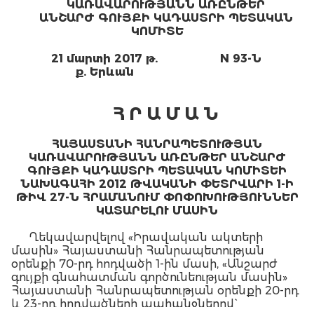
ԿԱՌԱՎԱՐՈՒԹՅԱՆՆ ԱՌԸՆԹԵՐ
ԱՆՇԱՐԺ ԳՈՒՅՔԻ ԿԱԴԱՍՏՐԻ ՊԵՏԱԿԱՆ
ԿՈՄԻՏԵ
21 մարտի 2017 թ.
N 93-Ն
ք. Երևան
Հ Ր Ա Մ Ա Ն
ՀԱՅԱՍՏԱՆԻ ՀԱՆՐԱՊԵՏՈՒԹՅԱՆ
ԿԱՌԱՎԱՐՈՒԹՅԱՆՆ ԱՌԸՆԹԵՐ ԱՆՇԱՐԺ
ԳՈՒՅՔԻ ԿԱԴԱՍՏՐԻ ՊԵՏԱԿԱՆ ԿՈՄԻՏԵԻ
ՆԱԽԱԳԱՀԻ 2012 ԹՎԱԿԱՆԻ ՓԵՏՐՎԱՐԻ 1-Ի
ԹԻՎ 27-Ն ՀՐԱՄԱՆՈՒՄ ՓՈՓՈԽՈՒԹՅՈՒՆՆԵՐ
ԿԱՏԱՐԵԼՈՒ ՄԱՍԻՆ
Ղեկավարվելով «Իրավական ակտերի
մասին» Հայաստանի Հանրապետության
օրենքի 70-րդ հոդվածի 1-ին մասի, «Անշարժ
գույքի գնահատման գործունեության մասին»
Հայաստանի Հանրապետության օրենքի 20-րդ
և 23-րդ հոդվածների պահանջներով`