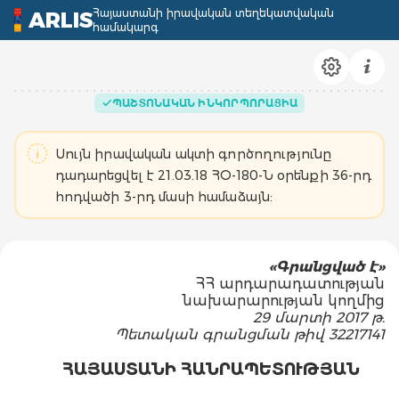
Հայաստանի իրավական տեղեկատվական
ARLIS
համակարգ
ՊԱՇՏՈՆԱԿԱՆ ԻՆԿՈՐՊՈՐԱՑԻԱ
Սույն իրավական ակտի գործողությունը
դադարեցվել է 21.03.18 ՀՕ-180-Ն օրենքի 36-րդ
հոդվածի 3-րդ մասի համաձայն:
«
Գ
րանց
ված է»
ՀՀ արդարադատության
նախարարության կողմից
29 մարտի 2017 թ.
Պետական գրանցման թիվ 32217141
ՀԱՅԱՍՏԱՆԻ ՀԱՆՐԱՊԵՏՈՒԹՅԱՆ