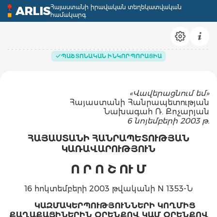
Հայաստանի իրավական տեղեկատվական
ARLIS
համակարգ
ՊԱՇՏՈՆԱԿԱՆ ԻՆԿՈՐՊՈՐԱՑԻԱ
«Վավերացնում եմ»
Հայաստանի Հանրապետության
Նախագահ Ռ. Քոչարյան
6 նոյեմբերի 2003 թ.
ՀԱՅԱՍՏԱՆԻ ՀԱՆՐԱՊԵՏՈՒԹՅԱՆ
ԿԱՌԱՎԱՐՈՒԹՅՈՒՆ
Ո Ր Ո Շ ՈՒ Մ
16 հոկտեմբերի 2003 թվականի N 1353-Ն
ԿԱԶՄԱԿԵՐՊՈՒԹՅՈՒՆՆԵՐԻ ԿՈՂՄԻՑ
ՔԱՂԱՔԱՑԻՆԵՐԻՆ ՕՐԵՆՔՈՎ ԿԱՄ ՕՐԵՆՔՈՎ