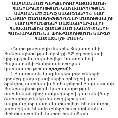
ՍԱՀՄԱՆՎԱԾ ԴԵՊՔԵՐՈՒՄ ՀԱՅԱՍՏԱՆԻ
ՀԱՆՐԱՊԵՏՈՒԹՅԱՆ ԿԱՌԱՎԱՐՈՒԹՅԱՆ
ՍԱՀՄԱՆԱԾ ԶԵՂՉ ՍԱԿԱԳՆԵՐՈՎ ԿԱՄ
ԱՆՎՃԱՐ ԾԱՌԱՅՈՒԹՅՈՒՆՆԵՐ ՄԱՏՈՒՑՎԵԼՈՒ
ԿԱՄ ԱՊՐԱՆՔՆԵՐ ՄԱՏԱԿԱՐԱՐՎԵԼՈՒ
ՀԵՏԵՎԱՆՔՈՎ ՉՍՏԱՑՎԱԾ ԵԿԱՄՈՒՏՆԵՐԻ
ՀԱՇՎԱՐԿՄԱՆ ԵՎ ՓՈԽՀԱՏՈՒՑՄԱՆ ԿԱՐԳԸ
ՀԱՍՏԱՏԵԼՈՒ ՄԱՍԻՆ
«Շահութահարկի մասին» Հայաստանի
Հանրապետության օրենքի 52
-րդ հոդվածի
1
կիրարկումն ապահովելու նպատակով
Հայաստանի Հանրապետության
կառավարությունը
որոշում է.
1. Հաստատել կազմակերպությունների
կողմից քաղաքացիներին օրենքով կամ
օրենքով սահմանված դեպքերում Հայաստանի
Հանրապետության կառավարության
սահմանած զեղչ սակագներով կամ անվճար
ծառայություններ մատուցվելու կամ
ապրանքներ մատակարարվելու հետևանքով
չստացված եկամուտների հաշվարկման և
փոխհատուցման կարգը՝ համաձայն