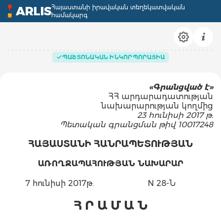
Հայաստանի իրավական տեղեկատվական
ARLIS
համակարգ
ՊԱՇՏՈՆԱԿԱՆ ԻՆԿՈՐՊՈՐԱՑԻԱ
«Գրանցված է»
ՀՀ արդարադատության
նախարարության կողմից
23 հունիսի 2017 թ.
Պետական գրանցման թիվ 10017248
ՀԱՅԱՍՏԱՆԻ ՀԱՆՐԱՊԵՏՈՒԹՅԱՆ
ԱՌՈՂՋԱՊԱՀՈՒԹՅԱՆ ՆԱԽԱՐԱՐ
7 հունիսի 2017թ.
N 28-Ն
Հ Ր Ա Մ Ա Ն