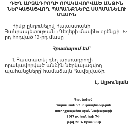
ԴԵՂ ԱՐՏԱԴՐՈՂԻ ՈՐԱԿԱՎՈՐՎԱԾ ԱՆՁԻՆ
ՆԵՐԿԱՅԱՑՎՈՂ ՊԱՀԱՆՋՆԵՐԸ ՍԱՀՄԱՆԵԼՈՒ
ՄԱՍԻՆ
Հիմք ընդունելով Հայաստանի
Հանրապետության «Դեղերի մասին» օրենքի 18-
րդ հոդված 12-րդ մասը
Հրամայում եմ`
1. Հաստատել դեղ արտադրողի
որակավորված անձին ներկայացվող
պահանջները՝ համաձայն Հավելվածի:
Լ. Ալթունյան
Հավելված
Հայաստանի Հանրապետության
առողջապահության նախարարի
2017 թ. հունիսի 7-ի
թիվ 28-Ն հրամանի