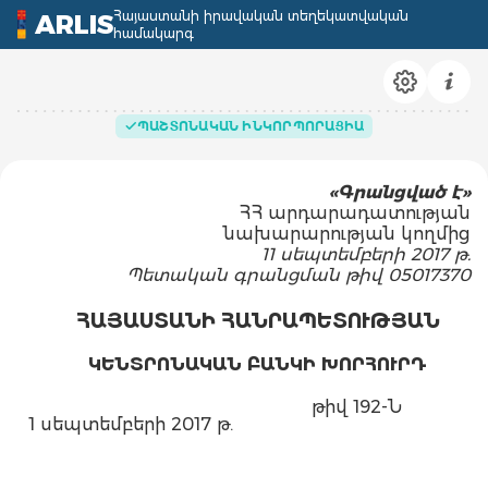
Հայաստանի իրավական տեղեկատվական
ARLIS
համակարգ
ՊԱՇՏՈՆԱԿԱՆ ԻՆԿՈՐՊՈՐԱՑԻԱ
«Գրանցված է»
ՀՀ արդարադատության
նախարարության կողմից
11 սեպտեմբերի 2017 թ.
Պետական գրանցման թիվ 05017370
ՀԱՅԱՍՏԱՆԻ ՀԱՆՐԱՊԵՏՈՒԹՅԱՆ
ԿԵՆՏՐՈՆԱԿԱՆ ԲԱՆԿԻ ԽՈՐՀՈՒՐԴ
թիվ 192-Ն
1 սեպտեմբերի 2017 թ.