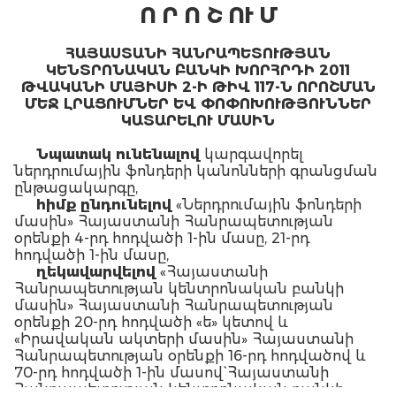
Ո Ր Ո Շ ՈՒ Մ
ՀԱՅԱՍՏԱՆԻ ՀԱՆՐԱՊԵՏՈՒԹՅԱՆ
ԿԵՆՏՐՈՆԱԿԱՆ ԲԱՆԿԻ ԽՈՐՀՐԴԻ 2011
ԹՎԱԿԱՆԻ ՄԱՅԻՍԻ 2-Ի ԹԻՎ 117-Ն ՈՐՈՇՄԱՆ
ՄԵՋ ԼՐԱՑՈՒՄՆԵՐ ԵՎ ՓՈՓՈԽՈՒԹՅՈՒՆՆԵՐ
ԿԱՏԱՐԵԼՈՒ ՄԱՍԻՆ
Նպատակ ունենալով
կարգավորել
ներդրումային ֆոնդերի կանոնների գրանցման
ընթացակարգը,
հիմք ընդունելով
«Ներդրումային ֆոնդերի
մասին» Հայաստանի Հանրապետության
օրենքի 4-րդ հոդվածի 1-ին մասը, 21-րդ
հոդվածի 1-ին մասը,
ղեկավարվելով
«Հայաստանի
Հանրապետության կենտրոնական բանկի
մասին» Հայաստանի Հանրապետության
օրենքի 20-րդ հոդվածի «ե» կետով և
«Իրավական ակտերի մասին» Հայաստանի
Հանրապետության օրենքի 16-րդ հոդվածով և
70-րդ հոդվածի 1-ին մասով` Հայաստանի
Հանրապետության կենտրոնական բանկի