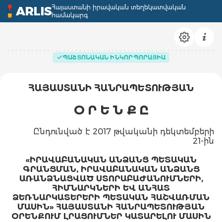
Հայաստանի իրավական տեղեկատվական
ARLIS
համակարգ
ՊԱՇՏՈՆԱԿԱՆ ԻՆԿՈՐՊՈՐԱՑԻԱ
ՀԱՅԱՍՏԱՆԻ ՀԱՆՐԱՊԵՏՈՒԹՅԱՆ
Օ Ր Ե Ն Ք Ը
Ընդունված է 2017 թվականի դեկտեմբերի
21-ին
«ԻՐԱՎԱԲԱՆԱԿԱՆ ԱՆՁԱՆՑ ՊԵՏԱԿԱՆ
ԳՐԱՆՑՄԱՆ, ԻՐԱՎԱԲԱՆԱԿԱՆ ԱՆՁԱՆՑ
ԱՌԱՆՁՆԱՑՎԱԾ ՍՏՈՐԱԲԱԺԱՆՈՒՄՆԵՐԻ,
ՀԻՄՆԱՐԿՆԵՐԻ ԵՎ ԱՆՀԱՏ
ՁԵՌՆԱՐԿԱՏԵՐԵՐԻ ՊԵՏԱԿԱՆ ՀԱՇՎԱՌՄԱՆ
ՄԱՍԻՆ» ՀԱՅԱՍՏԱՆԻ ՀԱՆՐԱՊԵՏՈՒԹՅԱՆ
ՕՐԵՆՔՈՒՄ ԼՐԱՑՈՒՄՆԵՐ ԿԱՏԱՐԵԼՈՒ ՄԱՍԻՆ