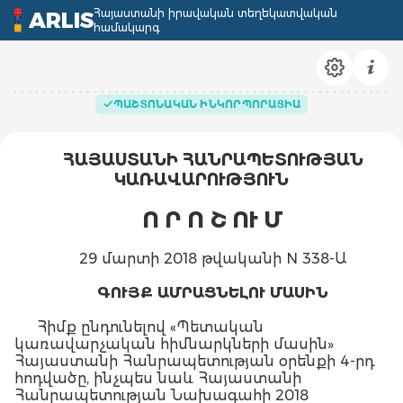
Հայաստանի իրավական տեղեկատվական
ARLIS
համակարգ
ՊԱՇՏՈՆԱԿԱՆ ԻՆԿՈՐՊՈՐԱՑԻԱ
ՀԱՅԱՍՏԱՆԻ ՀԱՆՐԱՊԵՏՈՒԹՅԱՆ
ԿԱՌԱՎԱՐՈՒԹՅՈՒՆ
Ո Ր Ո Շ ՈՒ Մ
29 մարտի 2018 թվականի N 338-Ա
ԳՈՒՅՔ ԱՄՐԱՑՆԵԼՈՒ ՄԱՍԻՆ
Հիմք ընդունելով «Պետական
կառավարչական հիմնարկների մասին»
Հայաստանի Հանրապետության օրենքի 4-րդ
հոդվածը, ինչպես նաև Հայաստանի
Հանրապետության Նախագահի 2018