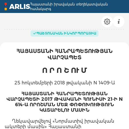
Հայաստանի իրավական տեղեկատվական
ARLIS
համակարգ
ՊԱՇՏՈՆԱԿԱՆ ԻՆԿՈՐՊՈՐԱՑԻԱ
ՀԱՅԱՍՏԱՆԻ ՀԱՆՐԱՊԵՏՈՒԹՅԱՆ
ՎԱՐՉԱՊԵՏ
Ո Ր Ո Շ ՈՒ Մ
25 հոկտեմբերի 2018 թվականի N 1409-Ա
ՀԱՅԱՍՏԱՆԻ ՀԱՆՐԱՊԵՏՈՒԹՅԱՆ
ՎԱՐՉԱՊԵՏԻ 2017 ԹՎԱԿԱՆԻ ՀՈՒՆԻՍԻ 21-Ի N
614-Ա ՈՐՈՇՄԱՆ ՄԵՋ ՓՈՓՈԽՈՒԹՅՈՒՆ
ԿԱՏԱՐԵԼՈՒ ՄԱՍԻՆ
Ղեկավարվելով «Նորմատիվ իրավական
ակտերի մասին» Հայաստանի