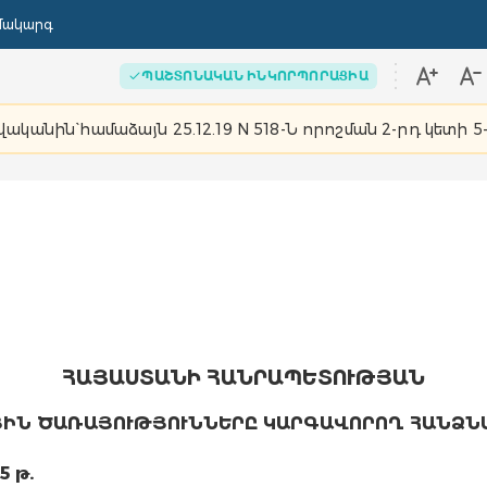
մակարգ
ՊԱՇՏՈՆԱԿԱՆ ԻՆԿՈՐՊՈՐԱՑԻԱ
թվականին` համաձայն 25.12.19 N 518-Ն որոշման 2-րդ կետի 
ՀԱՅԱՍՏԱՆԻ ՀԱՆՐԱՊԵՏՈՒԹՅԱՆ
ՅԻՆ ԾԱՌԱՅՈՒԹՅՈՒՆՆԵՐԸ ԿԱՐԳԱՎՈՐՈՂ ՀԱՆՁՆ
5 թ.