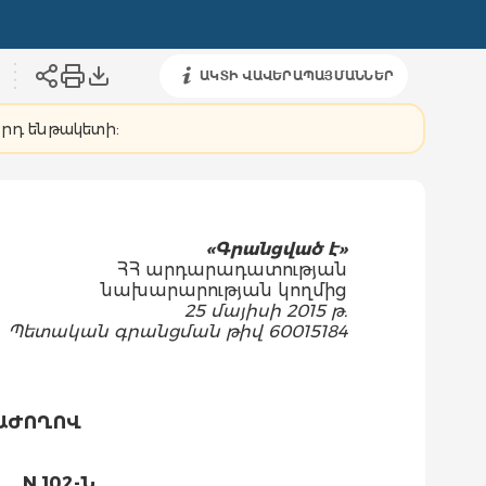
ԱԿՏԻ ՎԱՎԵՐԱՊԱՅՄԱՆՆԵՐ
5-րդ ենթակետի:
«Գրանցված է»
ՀՀ արդարադատության
նախարարության կողմից
25 մայիսի 2015 թ.
Պետական գրանցման թիվ 60015184
ԱԺՈՂՈՎ
N 102-Ն