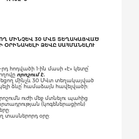
ՈՂ ՄԻՆՉԵՎ 30 ՄՎՏ ՏԵՂԱԿԱՅՎԱԾ
Ի ՕՐԻՆԱԿԵԼԻ ՁԵՎԸ ՍԱՀՄԱՆԵԼՈՒ
դ հոդվածի 1-ին մասի «է» կետը՝
ողովը
որոշում է.
նեցող մինչև 30 ՄՎտ տեղակայված
լի ձևը՝ համաձայն հավելվածի:
շումն ուժի մեջ մտնելու պահից
րտադրության (կոգեներացիոն)
րը:
ղ տասներորդ օրը: