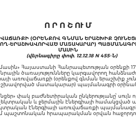
ն
Ո Ր Ո Շ ՈՒ Մ
ՎԱՃԱՌՔԻ (
ՕՐԵՆՔՈՎ ԳՆՄԱՆ ԵՐԱՇԽԻՔ ՉՈՒՆԵՑ
ՐՈՂ-ԵՐԱՇԽԱՎՈՐՎԱԾ
ՄԱՏԱԿԱՐԱՐ
) ՊԱՅՄԱՆԱԳՐ
ՄԱՍԻՆ
(վերնագիրը փոփ. 12.12.18 N 455-Ն)
 մասին» Հայաստանի Հանրապետության օրենքի 17-ր
րային ծառայությունները կարգավորող հանձնաժ
իայի առուվաճառքի (օրենքով գնման երաշխիք չու
երաշխավորված մատակարար) պայմանագրի օրինակե
եր» փակ բաժնետիրական ընկերությանը՝ սույն որո
լեկտրական և ջերմային էներգիայի համակցված ա
եկտրական էներգիայի առուվաճառքի պայմանագրե
 մտնում պաշտոնական հրապարակման օրվան հաջորդո