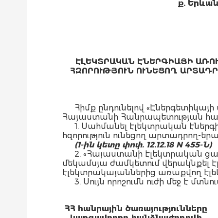
ք. Երևա
ԷԼԵԿՏՐԱԿԱՆ ԷՆԵՐԳԻԱՅԻ ԱՌՈՒ
ՀԶՈՐՈՒԹՅՈՒՆ ՈՒՆԵՑՈՂ ԱՐՏԱԴ
Հիմք ընդունելով «Էներգետիկայի
Հայաստանի Հանրապետության հան
1. Սահմանել էլեկտրական էներգ
հզորություն ունեցող արտադրող-
(1-ին կետը փոփ. 12.12.18 N 455-Ն)
2. «Հայաստանի էլեկտրական ցանց
մեկամսյա ժամկետում վերակնքել է
էլեկտրակայաններից առաքվող էլ
3. Սույն որոշումն ուժի մեջ է
ՀՀ հանրային ծառայությունները
կարգավորող հանձնաժողովի