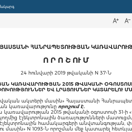
մակարգ
ՅԱՍՏԱՆԻ ՀԱՆՐԱՊԵՏՈՒԹՅԱՆ ԿԱՌԱՎԱՐՈՒ
Ո Ր Ո Շ ՈՒ Մ
24 հունվարի 2019 թվականի N 37-Ն
Ն ԿԱՌԱՎԱՐՈՒԹՅԱՆ 2015 ԹՎԱԿԱՆԻ ՕԳՈՍՏՈՍԻ 3
ՈԽՈՒԹՅՈՒՆՆԵՐ ԵՎ ԼՐԱՑՈՒՄՆԵՐ ԿԱՏԱՐԵԼՈՒ Մ
րավական ակտերի մասին» Հայաստանի Հանրապետութ
ան կառավարությունը
որոշում է.
ն կառավարության 2015 թվականի օգոստոսի 31-
մից էլեկտրոնային ծառայությունների մատուցմա
լեկտրոնային համակարգերի անվտանգության, փ
 մասին» N 1093-Ն որոշման մեջ կատարել հետևյալ 