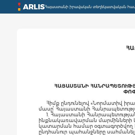
ARLIS
Հայաստանի իրավական տեղեկատվական հա
ՀԱ
ՀԱՅԱՍՏԱՆԻ ՀԱՆՐԱՊԵՏՈՒԹՅԱ
ՓՈՓ
Հիմք ընդունելով «Նորմատիվ ի
մասը՝ Հայաստանի Հանրապետությ
1. Հայաստանի Հանրապետությա
ինքնակառավարման մարմինների կող
կատարման համար օգտագործվող է
ընդհանուր պահանջները սահմանելու