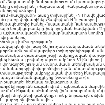
ստում «Հայաստանի Հանրապետության կառավարու
ևերը փոխարինել «Հայաստանի Հանրապետությ
 հոլովաձևերով.
ետերում «հավելվածի» բառը փոխարինել «N 1 հավելվ
ած» բառը փոխարինել «Հավելված N 1» բառերով.
2-րդ ենթակետերից հանել «Հայաստանի Հանրապետո
կողմից» բառերը, իսկ որոշման հավելվածի 12-
ն աշխատակազմի ղեկավար-նախարարի կողմից՝ ն
վ» բառերով.
 հետևյալ խմբագրությամբ.
համակարգերի փոխգործելիության մանրամասն տե
կտրոնային համակարգերի փոխգործելիության ան
ասնական փաստաթղթերի ամբողջական փաթեթը՝ հ
ցնել հետևյալ բովանդակությամբ նոր՝ 3.1-ին կետով.
գերի փոխգործելիության մանրամասն տեխնիկակա
ն համակարգերի փոխգործելիության անվտանգությ
աստաթղթերի ամբողջական փաթեթը հնարավոր է
աշտոնական կայքէջից (www.ekeng.am):».
տը շարադրել հետևյալ խմբագրությամբ.
գործելիությունն ապահովում է պետական մարմին
րառման ենթակա սեմանտիկ (իմաստաբանական) տա
ների մոդելների ցանկերը, որոնք նորագույն տեխն
 կարող են վերանայվել:».
ետից հանել «՝ այդ ուղեցույցները նախապես համա