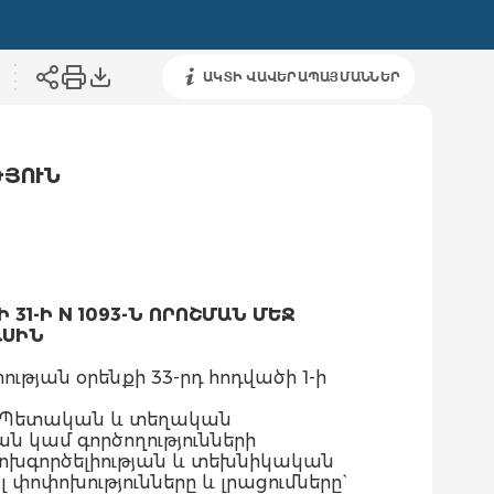
ԱԿՏԻ ՎԱՎԵՐԱՊԱՅՄԱՆՆԵՐ
ԹՅՈՒՆ
1-Ի N 1093-Ն ՈՐՈՇՄԱՆ ՄԵՋ
ԱՍԻՆ
յան օրենքի 33-րդ հոդվածի 1-ի
ի «Պետական և տեղական
ն կամ գործողությունների
ոխգործելիության և տեխնիկական
փոփոխությունները և լրացումները`