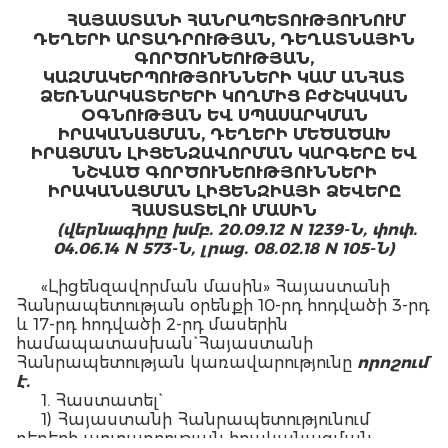
ՀԱՅԱՍՏԱՆԻ ՀԱՆՐԱՊԵՏՈՒԹՅՈՒՆՈՒՄ
ԴԵՂԵՐԻ ԱՐՏԱԴՐՈՒԹՅԱՆ, ԴԵՂԱՏՆԱՅԻՆ
ԳՈՐԾՈՒՆԵՈՒԹՅԱՆ,
ԿԱԶՄԱԿԵՐՊՈՒԹՅՈՒՆՆԵՐԻ ԿԱՄ ԱՆՀԱՏ
ՁԵՌՆԱՐԿԱՏԵՐԵՐԻ ԿՈՂՄԻՑ ԲԺՇԿԱԿԱՆ
ՕԳՆՈՒԹՅԱՆ ԵՎ ՍՊԱՍԱՐԿՄԱՆ
ԻՐԱԿԱՆԱՑՄԱՆ,
ԴԵՂԵՐԻ ՄԵԾԱԾԱԽ
ԻՐԱՑՄԱՆ
ԼԻՑԵՆԶԱՎՈՐՄԱՆ ԿԱՐԳԵՐԸ ԵՎ
ՆՇՎԱԾ ԳՈՐԾՈՒՆԵՈՒԹՅՈՒՆՆԵՐԻ
ԻՐԱԿԱՆԱՑՄԱՆ ԼԻՑԵՆԶԻԱՅԻ ՁԵՎԵՐԸ
ՀԱՍՏԱՏԵԼՈՒ ՄԱՍԻՆ
(վերնագիրը խմբ. 20.09.12 N 1239-Ն, փոփ.
04.06.14 N 573-Ն, լրաց. 08.02.18
N 105-Ն
)
«Լիցենզավորման մասին» Հայաստանի
Հանրապետության օրենքի 10-րդ հոդվածի 3-րդ
և 17-րդ հոդվածի 2-րդ մասերին
համապատասխան` Հայաստանի
Հանրապետության կառավարությունը
որոշում
է.
1. Հաստատել`
1) Հայաստանի Հանրապետությունում
դեղերի արտադրության իրականացման