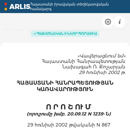
Հայաստանի իրավական տեղեկատվական
ARLIS
համակարգ
ՊԱՇՏՈՆԱԿԱՆ ԻՆԿՈՐՊՈՐԱՑԻԱ
«Վավերացնում եմ»
Հայաստանի Հանրապետության
Նախագահ Ռ. Քոչարյան
29 հունիսի 2002 թ.
ՀԱՅԱՍՏԱՆԻ ՀԱՆՐԱՊԵՏՈՒԹՅԱՆ
ԿԱՌԱՎԱՐՈՒԹՅՈՒՆ
Ո Ր Ո Շ ՈՒ Մ
(որոշումը խմբ. 20.09.12 N 1239-Ն)
29 հունիսի 2002 թվականի N 867