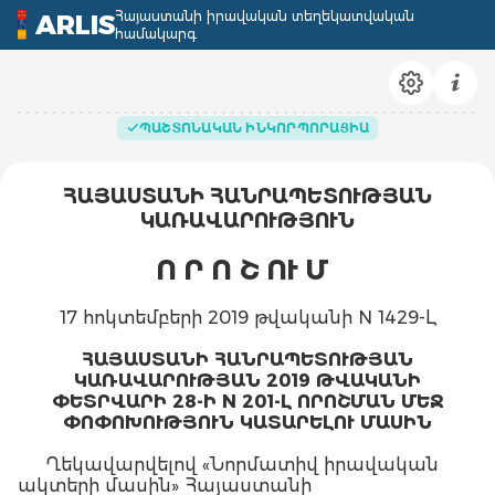
Հայաստանի իրավական տեղեկատվական
ARLIS
համակարգ
ՊԱՇՏՈՆԱԿԱՆ ԻՆԿՈՐՊՈՐԱՑԻԱ
ՀԱՅԱՍՏԱՆԻ
ՀԱՆՐԱՊԵՏՈՒԹՅԱՆ
ԿԱՌԱՎԱՐՈՒԹՅՈՒՆ
Ո Ր Ո Շ ՈՒ Մ
17 հոկտեմբերի 2019 թվականի N 1429-Լ
ՀԱՅԱՍՏԱՆԻ ՀԱՆՐԱՊԵՏՈՒԹՅԱՆ
ԿԱՌԱՎԱՐՈՒԹՅԱՆ 2019 ԹՎԱԿԱՆԻ
ՓԵՏՐՎԱՐԻ 28-Ի N 201-Լ ՈՐՈՇՄԱՆ ՄԵՋ
ՓՈՓՈԽՈՒԹՅՈՒՆ ԿԱՏԱՐԵԼՈՒ ՄԱՍԻՆ
Ղեկավարվելով «Նորմատիվ իրավական
ակտերի մասին» Հայաստանի