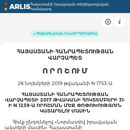
Հայաստանի իրավական տեղեկատվական
ARLIS
համակարգ
ՊԱՇՏՈՆԱԿԱՆ ԻՆԿՈՐՊՈՐԱՑԻԱ
ՀԱՅԱՍՏԱՆԻ
ՀԱՆՐԱՊԵՏՈՒԹՅԱՆ
ՎԱՐՉԱՊԵՏ
Ո
Ր
Ո
Շ
Ո
Ւ
Մ
26 նոյեմբերի 2019 թվականի N 1753-Ա
ՀԱՅԱՍՏԱՆԻ ՀԱՆՐԱՊԵՏՈՒԹՅԱՆ
ՎԱՐՉԱՊԵՏԻ 2017 ԹՎԱԿԱՆԻ ՀՈԿՏԵՄԲԵՐԻ 31-
Ի N 1239-Ա ՈՐՈՇՄԱՆ ՄԵՋ ՓՈՓՈԽՈՒԹՅՈՒՆ
ԿԱՏԱՐԵԼՈՒ ՄԱՍԻՆ
Հիմք ընդունելով «Նորմատիվ իրավական
ակտերի մասին» Հայաստանի