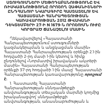
ՍՏՈՒԳՈՒՄՆԵՐԻ ՄԵԹՈԴԱԲԱՆՈՒԹՅՈՒՆԸ ԵՎ
ՌԻՍԿԱՅՆՈՒԹՅՈՒՆԸ ՈՐՈՇՈՂ ՉԱՓԱՆԻՇՆԵՐԻ
ԸՆԴՀԱՆՈՒՐ ՆԿԱՐԱԳԻՐԸ ՀԱՍՏԱՏԵԼՈՒ ԵՎ
ՀԱՅԱՍՏԱՆԻ ՀԱՆՐԱՊԵՏՈՒԹՅԱՆ
ԿԱՌԱՎԱՐՈՒԹՅԱՆ 2012 ԹՎԱԿԱՆԻ
ԴԵԿՏԵՄԲԵՐԻ 27-Ի N 1679-Ն ՈՐՈՇՈՒՄՆ ՈՒԺԸ
ԿՈՐՑՐԱԾ ՃԱՆԱՉԵԼՈՒ ՄԱՍԻՆ
Ղեկավարվելով «Հայաստանի
Հանրապետությունում ստուգումների
կազմակերպման և անցկացման մասին»
Հայաստանի Հանրապետության օրենքի 2.1-ին
հոդվածի 2-րդ մասի 1-ին կետով և հիմք
ընդունելով «Նորմատիվ իրավական ակտերի
մասին» Հայաստանի Հանրապետության
օրենքի 37-րդ հոդվածի 1-ին մասը՝ Հայաստանի
Հանրապետության կառավարությունը
որոշում
է.
1. Հաստատել Հայաստանի
Հանրապետության սննդամթերքի
անվտանգության տեսչական մարմնի կողմից
իրականացվող՝ սննդամթերքի
անվտանգության, անասնաբուժության և
բուսասանիտարիայի բնագավառներում