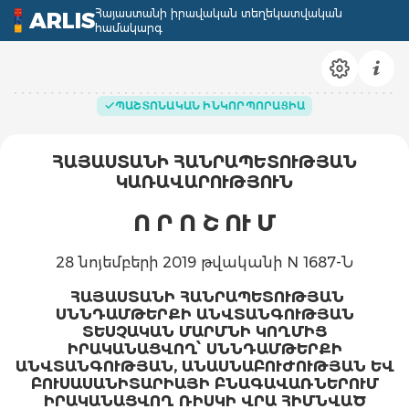
Հայաստանի իրավական տեղեկատվական
ARLIS
համակարգ
ՊԱՇՏՈՆԱԿԱՆ ԻՆԿՈՐՊՈՐԱՑԻԱ
ՀԱՅԱՍՏԱՆԻ ՀԱՆՐԱՊԵՏՈՒԹՅԱՆ
ԿԱՌԱՎԱՐՈՒԹՅՈՒՆ
Ո Ր Ո Շ ՈՒ Մ
28 նոյեմբերի 2019 թվականի N 1687-Ն
ՀԱՅԱՍՏԱՆԻ ՀԱՆՐԱՊԵՏՈՒԹՅԱՆ
ՍՆՆԴԱՄԹԵՐՔԻ ԱՆՎՏԱՆ
ԳՈՒԹՅԱՆ
ՏԵՍՉԱԿԱՆ ՄԱՐՄՆԻ ԿՈՂՄԻՑ
ԻՐԱԿԱՆԱՑՎՈՂ՝ ՍՆՆԴԱՄԹԵՐՔԻ
ԱՆՎՏԱՆԳՈՒԹՅԱՆ, ԱՆԱՍՆԱԲՈՒԺՈՒԹՅԱՆ ԵՎ
ԲՈՒՍԱՍԱՆԻՏԱՐԻԱՅԻ ԲՆԱԳԱՎԱՌՆԵՐՈՒՄ
ԻՐԱԿԱՆԱՑՎՈՂ ՌԻՍԿԻ ՎՐԱ ՀԻՄՆՎԱԾ