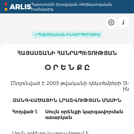
Հայաստանի իրավական տեղեկատվական
ARLIS
համակարգ
ՊԱՇՏՈՆԱԿԱՆ ԻՆԿՈՐՊՈՐԱՑԻԱ
ՀԱՅԱՍՏԱՆԻ ՀԱՆՐԱՊԵՏՈՒԹՅԱՆ
Օ Ր Ե Ն Ք Ը
Ընդունված է 2003 թվականի դեկտեմբերի 13-
ին
ԶԱՆԳՎԱԾԱՅԻՆ ԼՐԱՏՎՈՒԹՅԱՆ ՄԱՍԻՆ
Հոդված 1.
Սույն օրենքի կարգավորման
առարկան
Սույն օրենքը կարգավորում է