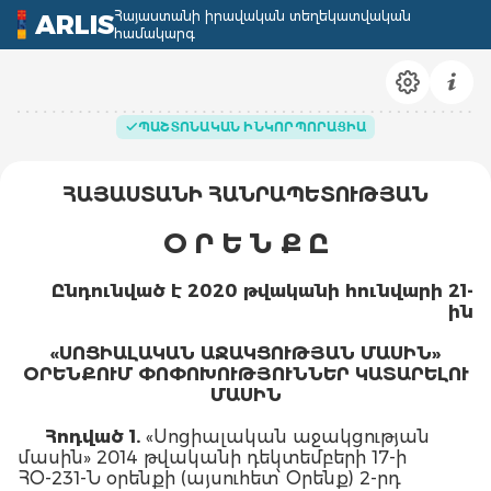
Հայաստանի իրավական տեղեկատվական
ARLIS
համակարգ
ՊԱՇՏՈՆԱԿԱՆ ԻՆԿՈՐՊՈՐԱՑԻԱ
ՀԱՅԱՍՏԱՆԻ ՀԱՆՐԱՊԵՏՈՒԹՅԱՆ
Օ Ր Ե Ն Ք Ը
Ընդունված
է
2020
թվականի
հունվարի
21-
ին
«
ՍՈՑԻԱԼԱԿԱՆ
ԱՋԱԿՑՈՒԹՅԱՆ
ՄԱՍԻՆ
»
ՕՐԵՆՔՈՒՄ
ՓՈՓՈԽՈՒԹՅՈՒՆՆԵՐ
ԿԱՏԱՐԵԼՈՒ
ՄԱՍԻՆ
Հոդված
1.
«Սոցիալական աջակցության
մասին» 2014 թվականի դեկտեմբերի 17-ի
ՀՕ-231-Ն օրենքի (այսուհետ՝ Օրենք) 2-րդ