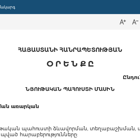
մակարգ
ՀԱՅԱՍՏԱՆԻ ՀԱՆՐԱՊԵՏՈՒԹՅԱՆ
Օ Ր Ե Ն Ք Ը
Ընդու
ՆՅՈՒԹԱԿԱՆ
ՊԱՀՈՒՍՏԻ
ՄԱՍԻՆ
ման
առարկան
նյութական պահուստի ձևավորման, տեղաբաշխման
ված հարաբերությունները: