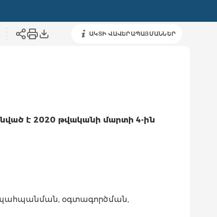
ԱԿՏԻ ՎԱՎԵՐԱՊԱՅՄԱՆՆԵՐ
նված է 2020 թվականի մարտի 4-ին
, պահպանման, օգտագործման,