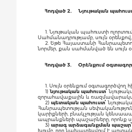
Հոդված 2.
Նյութական
պահուս
1. Նյութական պահուստի ոլորտո
Սահմանադրությամբ, սույն օրենքո
2. Եթե Հայաստանի Հանրապետո
նորմեր, քան սահմանված են սույն 
Հոդված 3.
Օրենքում
օգտագոր
1. Սույն օրենքում օգտագործվող 
1)
նյութական
պահուստ՝
նյութակ
զորահավաքային և ռազմավարակա
2)
պետական
պահուստ՝
նյութակա
Հանրապետության սեփականությունը
կարիքների, բնակչության կենսաապ
ապրանքների պաշարները, որոնք 
3)
արագ
արձագանքման
պաշար
խումբ, որը նախատեսվում է արտ