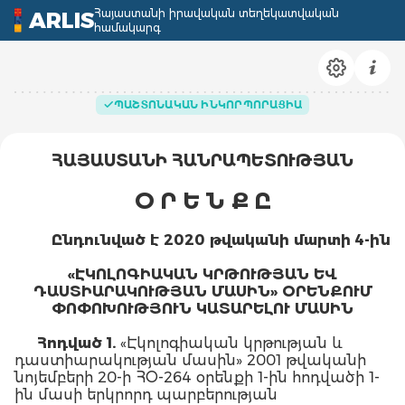
Հայաստանի իրավական տեղեկատվական
ARLIS
համակարգ
ՊԱՇՏՈՆԱԿԱՆ ԻՆԿՈՐՊՈՐԱՑԻԱ
ՀԱՅԱՍՏԱՆԻ ՀԱՆՐԱՊԵՏՈՒԹՅԱՆ
Օ Ր Ե Ն Ք Ը
Ընդունված է 2020 թվականի մարտի 4-ին
«ԷԿՈԼՈԳԻԱԿԱՆ ԿՐԹՈՒԹՅԱՆ ԵՎ
ԴԱՍՏԻԱՐԱԿՈՒԹՅԱՆ ՄԱՍԻՆ» ՕՐԵՆՔՈՒՄ
ՓՈՓՈԽՈՒԹՅՈՒՆ ԿԱՏԱՐԵԼՈՒ ՄԱՍԻՆ
Հոդված 1.
«Էկոլոգիական կրթության և
դաստիարակության մասին» 2001 թվականի
նոյեմբերի 20-ի ՀՕ-264 օրենքի 1-ին հոդվածի 1-
ին մասի երկրորդ պարբերության