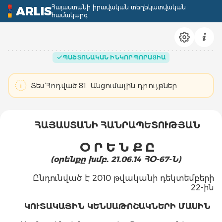
Հայաստանի իրավական տեղեկատվական
ARLIS
համակարգ
ՊԱՇՏՈՆԱԿԱՆ ԻՆԿՈՐՊՈՐԱՑԻԱ
Տես` Հոդված 81. Անցումային դրույթներ
ՀԱՅԱՍՏԱՆԻ ՀԱՆՐԱՊԵՏՈՒԹՅԱՆ
Օ Ր Ե Ն Ք Ը
(օրենքը խմբ. 21.06.14 ՀՕ-67-Ն)
Ընդունված է 2010 թվականի դեկտեմբերի
22-ին
ԿՈՒՏԱԿԱՅԻՆ ԿԵՆՍԱԹՈՇԱԿՆԵՐԻ ՄԱՍԻՆ