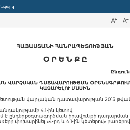
մակարգ
ՀԱՅԱՍՏԱՆԻ ՀԱՆՐԱՊԵՏՈՒԹՅԱՆ
Օ Ր Ե Ն Ք Ը
Ընդուն
ԱՆ ՎԱՐՉԱԿԱՆ ԴԱՏԱՎԱՐՈՒԹՅԱՆ
ՕՐԵՆՍԳՐՔՈՒՄ
ԿԱՏԱՐԵԼՈՒ ՄԱՍԻՆ
ության վարչական դատավարության 2013 թվական
վանդակությամբ 4.1-ին կետով.
կվում է ընդերքօգտագործման իրավունքի դադարմա
առերը փոխարինել «4-րդ և 4.1-ին կետերով» բառերով