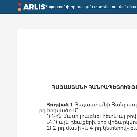
ARLIS
Հայաստանի իրավական տեղեկատվական հա
ՀԱՅԱՍՏԱՆԻ ՀԱՆՐԱՊԵՏՈՒԹՅ
Հոդված 1.
Հայաստանի Հանրապետ
րդ հոդվածում՝
1) 1-ին մասը լրացնել հետևյալ բո
«4․1) այն դեպքերի, երբ վիճար
2) 2-րդ մասի «և 4-րդ կետերով» բ