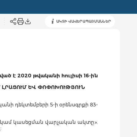
ԱԿՏԻ ՎԱՎԵՐԱՊԱՅՄԱՆՆԵՐ
ված է 2020 թվականի հուլիսի 16
-
ին
 ԼՐԱՑՈՒՄ ԵՎ ՓՈՓՈԽՈՒԹՅՈՒՆ
ի դեկտեմբերի 5-ի օրենսգրքի 83-
ն կամ կասեցման վարչական ակտը:».
: