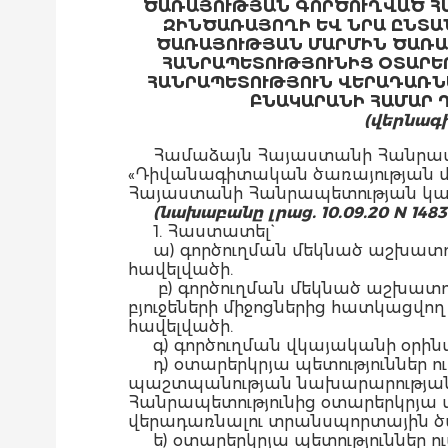
ԾԱՌԱՅՈՒԹՅԱՆ ԳՈՐԾՈՒՂՎԱԾ Հ
ԶԻՆԾԱՌԱՅՈՂԻ ԵՎ ՆՐԱ ԸՆՏԱ
ԾԱՌԱՅՈՒԹՅԱՆ ՄԱՐՄԻՆ ԾԱՌԱՅ
ՀԱՆՐԱՊԵՏՈՒԹՅՈՒՆԻՑ ՕՏԱՐԵՐ
ՀԱՆՐԱՊԵՏՈՒԹՅՈՒՆ ՎԵՐԱԴԱՌՆԱ
ԲՆԱԿԱՐԱՆԻ ՀԱՄԱՐ 
(վերնագիր
Համաձայն Հայաստանի Հանրապե
«Դիվանագիտական ծառայության մա
Հայաստանի Հանրապետության կա
(նախաբանը լրաց. 10.09.20
N 148
1. Հաստատել`
ա) գործուղման մեկնած աշխատո
հավելվածի.
բ) գործուղման մեկնած աշխատո
բյուջեների միջոցներից հատկացվող
հավելվածի.
գ) գործուղման վկայականի օրինա
դ) օտարերկրյա պետություններ
պաշտպանության նախարարության 
Հանրապետությունից օտարերկրյա պ
վերադառնալու տրանսպորտային ծա
ե) օտարերկրյա պետություններ