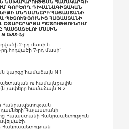
Ն ՆԱԽԱՐԱՐՈՒԹՅԱՆ ՀԱՄԱԿԱՐԳԻ
ՈՒՄ ԳՈՐԾՈՂ ԴԻՎԱՆԱԳԻՏԱԿԱՆ
ՆԻՔԻ ԱՆԴԱՄՆԵՐԻ` ՀԱՅԱՍՏԱՆԻ
ՅԱ ՊԵՏՈՒԹՅՈՒՆԻՑ ՀԱՅԱՍՏԱՆԻ
Վ ՕՏԱՐԵՐԿՐՅԱ ՊԵՏՈՒԹՅՈՒՆՈՒՄ
 ՀԱՍՏԱՏԵԼՈՒ
ՄԱՍԻՆ
0
N 1483-Ն
)
վածի 2-րդ մասի և
դ հոդվածի 7-րդ մասի`
 կարգը` համաձայն N 1
և պետական ու համայնքային
յն չափերը` համաձայն N 2
նի Հանրապետության
դամների` Հայաստանի
ւնից Հայաստանի Հանրապետություն
ավելվածի.
նի Հանրապետության