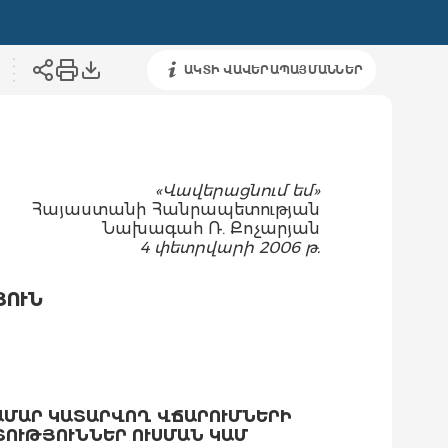
ԱԿՏԻ ՎԱՎԵՐԱՊԱՅՄԱՆՆԵՐ
«Վավերացնում եմ»
Հայաստանի Հանրապետության
Նախագահ Ռ. Քոչարյան
4 փետրվարի 2006 թ.
ՅՈՒՆ
ԱՄԱՐ ԿԱՏԱՐՎՈՂ ՎՃԱՐՈՒՄՆԵՐԻ
ՈՒԹՅՈՒՆՆԵՐ ՈՒՍՄԱՆ ԿԱՄ