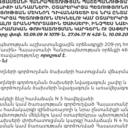
ԱՅԱՍՏԱՆԻ ՀԱՆՐԱՊԵՏՈՒԹՅԱՆ ՊԱՇՏՊԱՆՈՒԹՅԱ
ՆԻՔԻ ԱՆԴԱՄՆԵՐԻ, ՕՏԱՐԵՐԿՐՅԱ ՊԵՏՈՒԹՅՈՒՆ
ՈՒԹՅԱՆ ՄԵԿՆՈՂ ԴԻՎԱՆԱԳԵՏԻ ԵՎ ՆՐԱ ԸՆՏԱ
ԿՐՅԱ ՊԵՏՈՒԹՅՈՒՆ ՄԵԿՆԵԼՈՒ ԿԱՄ ՕՏԱՐԵՐԿՐ
ԼՈՒ ՏՐԱՆՍՊՈՐՏԱՅԻՆ ԾԱԽՍԵՐԻ, ԻՆՉՊԵՍ ՆԱԵ
ԴՐԱՄԱԿԱՆ ՓՈԽՀԱՏՈՒՑՄԱՆ ԿԱՐԳԵՐՆ ՈՒ ՉԱՓԵՐԸ
ը փոփ. 10.09.09 N 1079-Ն, 27.04.17 N 428-Ն, 10.09.2
տության աշխատանքային օրենսգրքի 209-րդ հոդ
սին» Հայաստանի Հանրապետության օրենքի 46-ր
ռավարությունը
որոշում է.
3-Ն
)
ղների գործուղման ծախսերի հատուցման վճարման
ղների գործուղման ծախսերի նվազագույն չափը 
 գործուղման ծախսերի նվազագույն և առավելագու
կելի ձևը` համաձայն N 3 հավելվածի.
 ուսման կամ ծառայության գործուղված Հայաստա
համակարգի զինծառայողի և նրա ընտանիքի ան
ետություն մեկնելու կամ օտարերկրյա պետությո
խսերի փոխհատուցման կարգը` համաձայն N 4 հ
 ուսման կամ ծառայության գործուղված Հայաստա