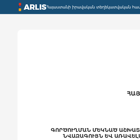
ARLIS
Հայաստանի իրավական տեղեկատվական հա
ՀԱՅ
ԳՈՐԾՈՒՂՄԱՆ ՄԵԿՆԱԾ ԱՇԽԱՏՈ
ՆՎԱԶԱԳՈՒՅՆ ԵՎ ԱՌԱՎԵԼ