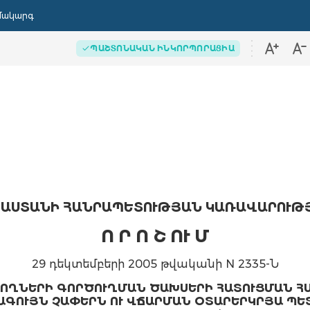
մակարգ
ՊԱՇՏՈՆԱԿԱՆ ԻՆԿՈՐՊՈՐԱՑԻԱ
ԱՍՏԱՆԻ ՀԱՆՐԱՊԵՏՈՒԹՅԱՆ ԿԱՌԱՎԱՐՈՒԹ
Ո Ր Ո Շ ՈՒ Մ
29 դեկտեմբերի 2005 թվականի N 2335-Ն
ՂՆԵՐԻ ԳՈՐԾՈՒՂՄԱՆ ԾԱԽՍԵՐԻ ՀԱՏՈՒՑՄԱՆ Հ
ԱԳՈՒՅՆ ՉԱՓԵՐՆ ՈՒ ՎՃԱՐՄԱՆ
ՕՏԱՐԵՐԿՐՅԱ ՊԵՏ