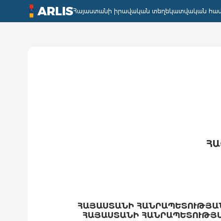
ARLIS
Հայաստանի իրավական տեղեկատվական հա
ՀԱ
ՀԱՅԱՍՏԱՆԻ ՀԱՆՐԱՊԵՏՈՒԹՅԱՆ
ՀԱՅԱՍՏԱՆԻ ՀԱՆՐԱՊԵՏՈՒԹՅԱՆ