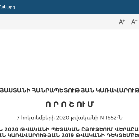
մակարգ
ՅԱՍՏԱՆԻ ՀԱՆՐԱՊԵՏՈՒԹՅԱՆ ԿԱՌԱՎԱՐՈՒ
Ո Ր Ո Շ ՈՒ Մ
7 հոկտեմբերի 2020 թվականի N 1652-Ն
 2020 ԹՎԱԿԱՆԻ ՊԵՏԱԿԱՆ ԲՅՈՒՋԵՈՒՄ ՎԵՐԱԲԱ
 ԿԱՌԱՎԱՐՈՒԹՅԱՆ 2019 ԹՎԱԿԱՆԻ ԴԵԿՏԵՄԲԵՐԻ 