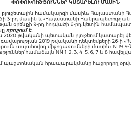
ՓՈՓՈԽՈՒԹՅՈՒՆՆԵՐ ԿԱՏԱՐԵԼՈՒ ՄԱՍԻՆ
բյուջետային համակարգի մասին» Հայաստանի Հա
վածի 3-րդ մասին և «Հայաստանի Հանրապետության
յան օրենքի 9-րդ հոդվածի 6-րդ կետին համապ
նը
որոշում է.
 2020 թվականի պետական բյուջեում կատարել վե
ավարության 2019 թվականի դեկտեմբերի 26-ի «
 ապահովող միջոցառումների մասին» N 1919-Ն որոշմ
ններ` համաձայն NN 1, 2, 3, 4, 5, 6, 7 և 8 հավելվ
 մտնում պաշտոնական հրապարակմանը հաջորդող օրվ