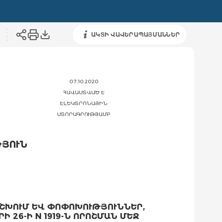
ԱԿՏԻ ՎԱՎԵՐԱՊԱՅՄԱՆՆԵՐ
07.10.2020
ՀԱՎԱՍՏՎԱԾ Է
ԷԼԵԿՏՐՈՆԱՅԻՆ
ՍՏՈՐԱԳՐՈՒԹՅԱՄԲ
ԹՅՈՒՆ
ՇԽՈՒՄ ԵՎ ՓՈՓՈԽՈՒԹՅՈՒՆՆԵՐ,
26-Ի N 1919-Ն ՈՐՈՇՄԱՆ ՄԵՋ