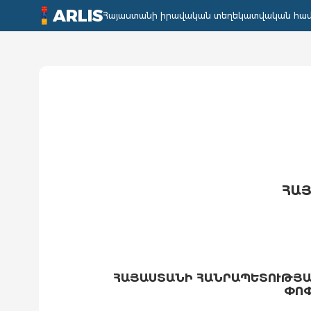
ARLIS
Հայաստանի իրավական տեղեկատվական հա
ՀԱՅ
ՀԱՅԱՍՏԱՆԻ ՀԱՆՐԱՊԵՏՈՒԹՅԱՆ
ՓՈՓ