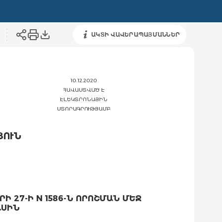
ԱԿՏԻ ՎԱՎԵՐԱՊԱՅՄԱՆՆԵՐ
10.12.2020
ՀԱՎԱՍՏՎԱԾ Է
ԷԼԵԿՏՐՈՆԱՅԻՆ
ՍՏՈՐԱԳՐՈՒԹՅԱՄԲ
ՅՈՒՆ
27-Ի N 1586-Ն ՈՐՈՇՄԱՆ ՄԵՋ
ԱՍԻՆ