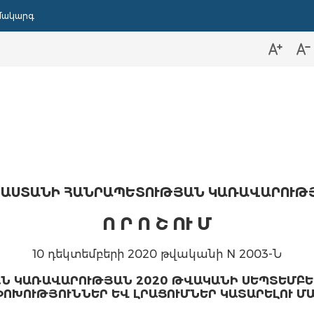
մակարգ
ԱՍՏԱՆԻ ՀԱՆՐԱՊԵՏՈՒԹՅԱՆ ԿԱՌԱՎԱՐՈՒԹ
Ո Ր Ո Շ ՈՒ Մ
10 դեկտեմբերի 2020 թվականի N 2003-Ն
 ԿԱՌԱՎԱՐՈՒԹՅԱՆ 2020 ԹՎԱԿԱՆԻ ՍԵՊՏԵՄԲԵՐԻ 
ՈԽՈՒԹՅՈՒՆՆԵՐ ԵՎ ԼՐԱՑՈՒՄՆԵՐ ԿԱՏԱՐԵԼՈՒ Մ