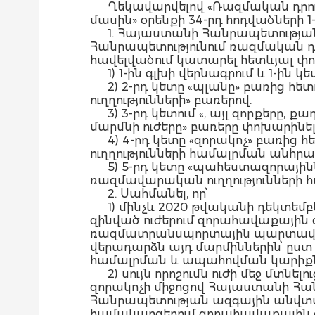
Ղեկավարվելով «Ռազմական դրու
մասին» օրենքի 34-րդ հոդվածների
1. Հայաստանի Հանրապետությա
Հանրապետությունում ռազմական դր
հավելվածում կատարել հետևյալ փոփ
1) 1-ին գլխի վերնագրում և 1-ին
2) 2-րդ կետը «պլանը» բառից հ
ուղղությունների» բառերով.
3) 3-րդ կետում «, այլ զորքե
մարմնի ուժերը» բառերը փոխարինել
4) 4-րդ կետը «զորակոչ» բառից
ուղղությունների համալրման անհրա
5) 5-րդ կետը «պահեստազորային
ռազմավարական ուղղությունների հա
2. Սահմանել, որ՝
1) մինչև 2020 թվականի դեկտեմ
զինված ուժերում զորահավաքային 
ռազմատրանսպորտային պարտավորո
վերադարձն այդ մարմիններին՝ ըստ
համալրման և ապահովման կարիքն
2) սույն որոշումն ուժի մեջ մ
զորակոչի միջոցով Հայաստանի Հ
Հանրապետության ազգային անվտա
համակարգերում զորահավաքային զ