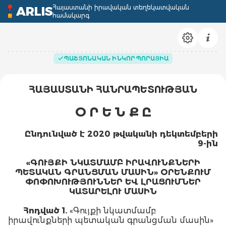
Հայաստանի իրավական տեղեկատվական
ARLIS
համակարգ
ՊԱՇՏՈՆԱԿԱՆ ԻՆԿՈՐՊՈՐԱՑԻԱ
ՀԱՅԱՍՏԱՆԻ ՀԱՆՐԱՊԵՏՈՒԹՅԱՆ
Օ Ր Ե Ն Ք Ը
Ընդունված է 2020 թվականի դեկտեմբերի
9
-
ին
«
ԳՈՒՅՔԻ
ՆԿԱՏՄԱՄԲ
ԻՐԱՎՈՒՆՔՆԵՐԻ
ՊԵՏԱԿԱՆ
ԳՐԱՆՑՄԱՆ
ՄԱՍԻՆ
»
ՕՐԵՆՔՈՒՄ
ՓՈՓՈԽՈՒԹՅՈՒՆՆԵՐ
ԵՎ
ԼՐԱՑՈՒՄՆԵՐ
ԿԱՏԱՐԵԼՈՒ
ՄԱՍԻՆ
Հոդված
1.
«Գույքի նկատմամբ
իրավունքների պետական գրանցման մասին»