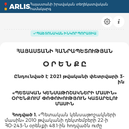
Հայաստանի իրավական տեղեկատվական
ARLIS
համակարգ
ՊԱՇՏՈՆԱԿԱՆ ԻՆԿՈՐՊՈՐԱՑԻԱ
ՀԱՅԱՍՏԱՆԻ ՀԱՆՐԱՊԵՏՈՒԹՅԱՆ
Օ Ր Ե Ն Ք Ը
Ընդունված է 2021 թվականի փետրվարի 3
-
ին
«
ՊԵՏԱԿԱՆ
ԿԵՆՍԱԹՈՇԱԿՆԵՐԻ
ՄԱՍԻՆ
»
ՕՐԵՆՔՈՒՄ
ՓՈՓՈԽՈՒԹՅՈՒՆ
ԿԱՏԱՐԵԼՈՒ
ՄԱՍԻՆ
Հոդված
1.
«Պետական կենսաթոշակների
մասին» 2010 թվականի դեկտեմբերի 22-ի
ՀՕ-243-Ն օրենքի 48.1-ին հոդվածն ուժը