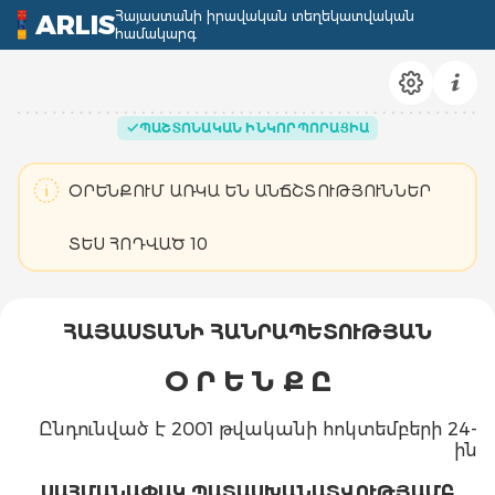
Հայաստանի իրավական տեղեկատվական
ARLIS
համակարգ
ՊԱՇՏՈՆԱԿԱՆ ԻՆԿՈՐՊՈՐԱՑԻԱ
ՕՐԵՆՔՈՒՄ ԱՌԿԱ ԵՆ ԱՆՃՇՏՈՒԹՅՈՒՆՆԵՐ
ՏԵ´Ս ՀՈԴՎԱԾ 10
ՀԱՅԱՍՏԱՆԻ ՀԱՆՐԱՊԵՏՈՒԹՅԱՆ
Օ Ր Ե Ն Ք Ը
Ընդունված է 2001 թվականի հոկտեմբերի 24-
ին
ՍԱՀՄԱՆԱՓԱԿ ՊԱՏԱՍԽԱՆԱՏՎՈՒԹՅԱՄԲ