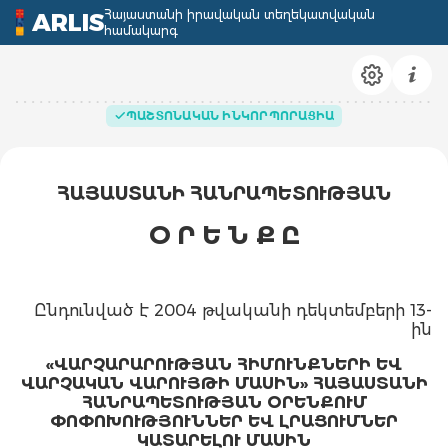
Հայաստանի իրավական տեղեկատվական
ARLIS
համակարգ
ՊԱՇՏՈՆԱԿԱՆ ԻՆԿՈՐՊՈՐԱՑԻԱ
ՀԱՅԱՍՏԱՆԻ ՀԱՆՐԱՊԵՏՈՒԹՅԱՆ
Օ Ր Ե Ն Ք Ը
Ընդունված է 2004 թվականի դեկտեմբերի 13-
ին
«ՎԱՐՉԱՐԱՐՈՒԹՅԱՆ ՀԻՄՈՒՆՔՆԵՐԻ ԵՎ
ՎԱՐՉԱԿԱՆ ՎԱՐՈՒՅԹԻ ՄԱՍԻՆ» ՀԱՅԱՍՏԱՆԻ
ՀԱՆՐԱՊԵՏՈՒԹՅԱՆ ՕՐԵՆՔՈՒՄ
ՓՈՓՈԽՈՒԹՅՈՒՆՆԵՐ ԵՎ ԼՐԱՑՈՒՄՆԵՐ
ԿԱՏԱՐԵԼՈՒ ՄԱՍԻՆ