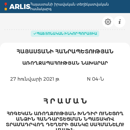
Հայաստանի իրավական տեղեկատվական
ARLIS
համակարգ
ՊԱՇՏՈՆԱԿԱՆ ԻՆԿՈՐՊՈՐԱՑԻԱ
ՀԱՅԱՍՏԱՆԻ ՀԱՆՐԱՊԵՏՈՒԹՅԱՆ
ԱՌՈՂՋԱՊԱՀՈՒԹՅԱՆ ՆԱԽԱՐԱՐ
27 հունվարի 2021 թ.
N 04-Ն
Հ Ր Ա Մ Ա Ն
ՀՈԳԵԿԱՆ ԱՌՈՂՋՈՒԹՅԱՆ ԽՆԴԻՐ ՈՒՆԵՑՈՂ
ԱՆՁԻՆ ՀԱՆԴԱՐՏԵՑՄԱՆ ՆՊԱՏԱԿՈՎ
ՏՐԱՄԱԴՐՎՈՂ ԴԵՂԵՐԻ ՑԱՆԿԸ ՍԱՀՄԱՆԵԼՈՒ