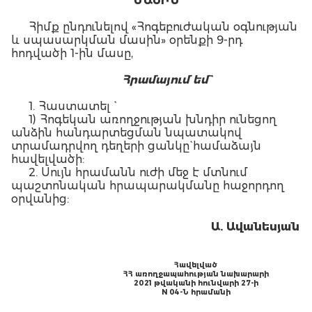
ՄԱՍԻՆ
Հիմք ընդունելով «Հոգեբուժական օգնության
և սպասարկման մասին» օրենքի 9-րդ
հոդվածի 1-ին մասը,
Հ
րամայում եմ`
1. Հաստատել `
1) Հոգեկան առողջության խնդիր ունեցող
անձին հանդարտեցման նպատակով
տրամադրվող դեղերի ցանկը` համաձայն
հավելվածի:
2. Սույն հրամանն ուժի մեջ է մտնում
պաշտոնական հրապարակմանը հաջորդող
օրվանից:
Ա. Ա
վանեսյան
Հավելված
ՀՀ առողջապահության նախարարի
2021 թվականի հունվարի 27-ի
N 04-Ն հրամանի