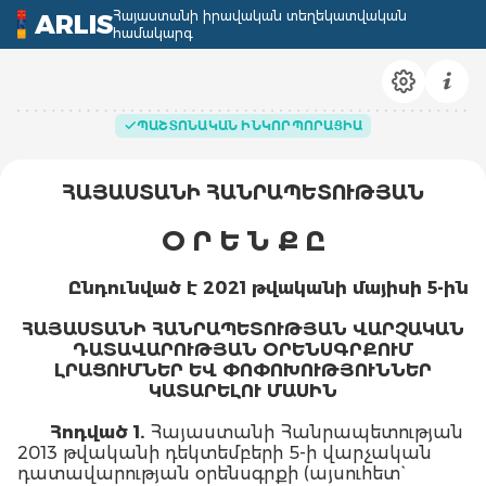
Հայաստանի իրավական տեղեկատվական
ARLIS
համակարգ
ՊԱՇՏՈՆԱԿԱՆ ԻՆԿՈՐՊՈՐԱՑԻԱ
ՀԱՅԱՍՏԱՆԻ ՀԱՆՐԱՊԵՏՈՒԹՅԱՆ
Օ Ր Ե Ն Ք Ը
Ընդունված է 2021 թվականի մայիսի 5
-
ին
ՀԱՅԱՍՏԱՆԻ ՀԱՆՐԱՊԵՏՈՒԹՅԱՆ ՎԱՐՉԱԿԱՆ
ԴԱՏԱՎԱՐՈՒԹՅԱՆ ՕՐԵՆՍԳՐՔՈՒՄ
ԼՐԱՑՈՒՄՆԵՐ ԵՎ ՓՈՓՈԽՈՒԹՅՈՒՆՆԵՐ
ԿԱՏԱՐԵԼՈՒ ՄԱՍԻՆ
Հոդված 1.
Հայաստանի Հանրապետության
2013 թվականի դեկտեմբերի 5-ի վարչական
դատավարության օրենսգրքի (այսուհետ`