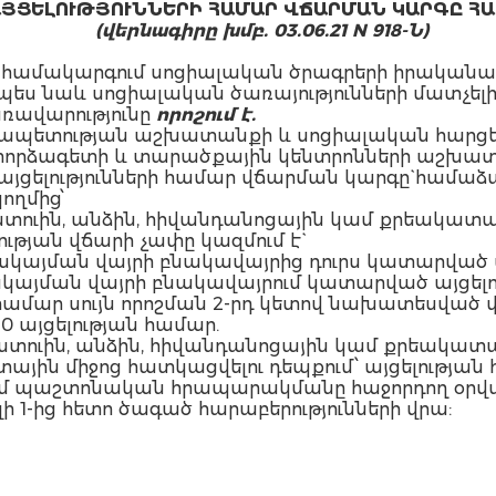
ՅՑԵԼՈՒԹՅՈՒՆՆԵՐԻ ՀԱՄԱՐ ՎՃԱՐՄԱՆ ԿԱՐԳԸ ՀԱ
(վերնագիրը խմբ. 03.06.21 N 918-Ն)
ամակարգում սոցիալական ծրագրերի իրականաց
պես նաև սոցիալական ծառայությունների մատչե
ռավարությունը
որոշում է.
րապետության աշխատանքի և սոցիալական հարց
որձագետի և տարածքային կենտրոնների աշխատողն
ցելությունների համար վճարման կարգը` համաձա
ողմից՝
ործատուին, անձին, հիվանդանոցային կամ քրեա
ության վճարի չափը կազմում է`
այման վայրի բնակավայրից դուրս կատարված այցե
այման վայրի բնակավայրում կատարված այցելությ
 համար սույն որոշման 2-րդ կետով նախատեսված 
10 այցելության համար.
ործատուին, անձին, հիվանդանոցային կամ քրեա
յին միջոց հատկացվելու դեպքում՝ այցելության 
մտնում պաշտոնական հրապարակմանը հաջորդող օրվա
 1-ից հետո ծագած հարաբերությունների վրա: