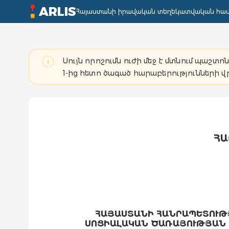
ARLIS
Հայաստանի իրավական տեղեկատվական հա
Սույն որոշումն ուժի մեջ է մտնում պաշ
1-ից հետո ծագած հարաբերությունների վ
ՀԱ
ՀԱՅԱՍՏԱՆԻ ՀԱՆՐԱՊԵՏՈՒԹ
ՍՈՑԻԱԼԱԿԱՆ ԾԱՌԱՅՈՒԹՅԱՆ 