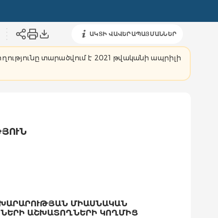
ԱԿՏԻ ՎԱՎԵՐԱՊԱՅՄԱՆՆԵՐ
ողությունը տարածվում է 2021 թվականի ապրիլի
ԹՅՈՒՆ
ԱԽԱՐԱՐՈՒԹՅԱՆ ՄԻԱՍՆԱԿԱՆ
ՆՆԵՐԻ ԱՇԽԱՏՈՂՆԵՐԻ ԿՈՂՄԻՑ