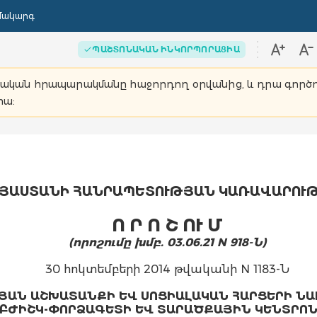
մակարգ
ՊԱՇՏՈՆԱԿԱՆ ԻՆԿՈՐՊՈՐԱՑԻԱ
տոնական հրապարակմանը հաջորդող օրվանից, և դրա գործ
րա:
ՅԱՍՏԱՆԻ ՀԱՆՐԱՊԵՏՈՒԹՅԱՆ ԿԱՌԱՎԱՐՈՒ
Ո Ր Ո Շ ՈՒ Մ
(որոշումը խմբ. 03.06.21 N 918-Ն)
30 հոկտեմբերի 2014 թվականի N 1183-Ն
ՅԱՆ ԱՇԽԱՏԱՆՔԻ ԵՎ ՍՈՑԻԱԼԱԿԱՆ ՀԱՐՑԵՐԻ Ն
ԲԺԻՇԿ-ՓՈՐՁԱԳԵՏԻ ԵՎ ՏԱՐԱԾՔԱՅԻՆ ԿԵՆՏՐՈ