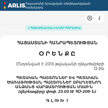
Հայաստանի իրավական տեղեկատվական
ARLIS
համակարգ
ՊԱՇՏՈՆԱԿԱՆ ԻՆԿՈՐՊՈՐԱՑԻԱ
ՀԱՅԱՍՏԱՆԻ ՀԱՆՐԱՊԵՏՈՒԹՅԱՆ
Օ Ր Ե Ն Ք Ը
Ընդունված է 2013 թվականի դեկտեմբերի
12-ին
ՊԵՏԱԿԱՆ ՊԱՇՏՈՆՆԵՐ ԵՎ ՊԵՏԱԿԱՆ
ԾԱՌԱՅՈՒԹՅԱՆ ՊԱՇՏՈՆՆԵՐ ԶԲԱՂԵՑՆՈՂ
ԱՆՁԱՆՑ ՎԱՐՁԱՏՐՈՒԹՅԱՆ ՄԱՍԻՆ
(վերնագիրը փոփ. 23.03.18 ՀՕ-209-Ն)
Գ Լ ՈՒ Խ 1